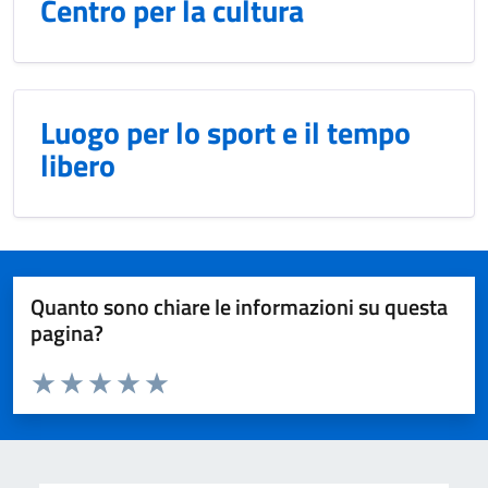
Centro per la cultura
Luogo per lo sport e il tempo
libero
Quanto sono chiare le informazioni su questa
pagina?
Valuta da 1 a 5 stelle la pagina
Domanda
Valuta 1 stelle su 5
Valuta 2 stelle su 5
Valuta 3 stelle su 5
Valuta 4 stelle su 5
Valuta 5 stelle su 5