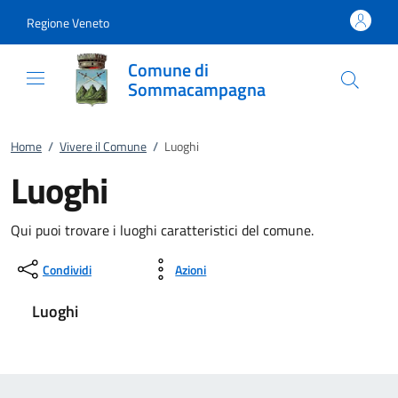
Vai al contenuto
accedi al menu
footer.enter
Regione Veneto
Comune di
Sommacampagna
Home
/
Vivere il Comune
/
Luoghi
Luoghi
Qui puoi trovare i luoghi caratteristici del comune.
Condividi
Azioni
Luoghi