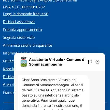
PEC
sommacampagna.vr@cert.ip-veneto.net
PIVA e CF: 00259810232
Leggi le domande frequenti
Richiedi assistenza
Prenota appuntamento
Segnala disservizio
Amministrazione trasparente
Informativa privacy
Assistente Virtuale - Comune di
Privacy policy EOS
Sommacampagna
Note legali
Dichiarazione di accessibilità
Ciao! Sono l'Assistente Virtuale del
Area riservata
Comune di Sommacampagna. Ai sensi
dell'art. 50 dell'IA Act, sono un sistema
Piano di Miglioramento dei servizi
basato su una intelligenza artificiale
generativa. Puoi farmi qualunque
domanda inerente il nostro comune, ti