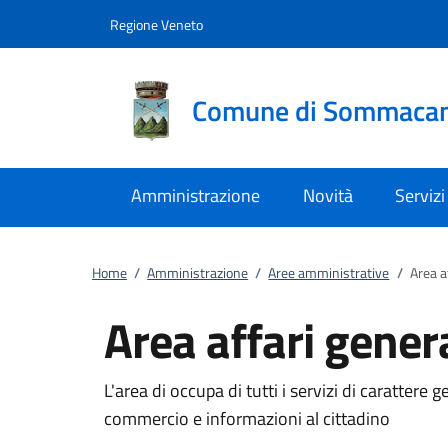
Vai al contenuto
accedi al menu
footer.enter
Regione Veneto
Comune di Sommaca
Amministrazione
Novità
Servizi
Home
/
Amministrazione
/
Aree amministrative
/
Area a
Area affari genera
L'area di occupa di tutti i servizi di carattere 
commercio e informazioni al cittadino