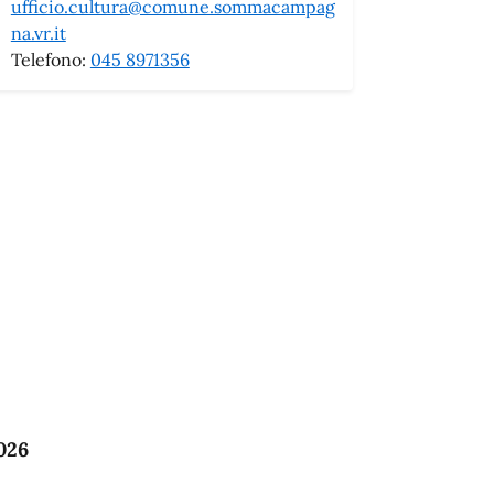
ufficio.cultura@comune.sommacampag
na.vr.it
Telefono:
045 8971356
026