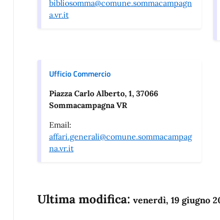
bibliosomma@comune.sommacampagn
a.vr.it
Ufficio Commercio
Piazza Carlo Alberto, 1, 37066
Sommacampagna VR
Email:
affari.generali@comune.sommacampag
na.vr.it
Ultima modifica:
venerdì, 19 giugno 2