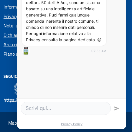
dell'art. 50 dell'IA Act, sono un sistema
Informativa privacy
basato su una intelligenza artificiale
generativa. Puoi farmi qualunque
Privacy policy EOS
domanda inerente il nostro comune, ti
Note legali
chiedo di non inserire dati personali.
Per ogni informazione relativa alla
Dichiarazione di accessibilità
Privacy consulta la pagina dedicata. 😊
Area riservata
02:35 AM
Piano di Miglioramento dei servizi
SEGUICI SU
https://designers.italia.it/
Mappa del sito
Privacy Policy