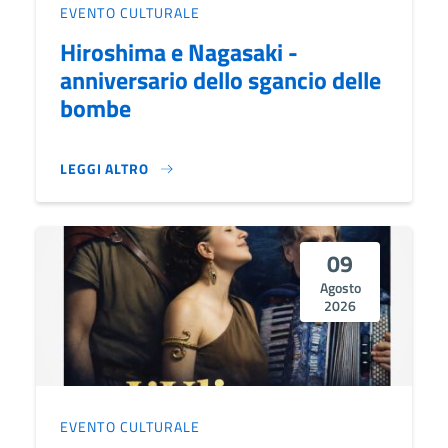
EVENTO CULTURALE
Hiroshima e Nagasaki -
anniversario dello sgancio delle
bombe
LEGGI ALTRO
HIROSHIMA E NAGASAKI - ANNIVERSARIO DELLO SGANC
09
Agosto
2026
EVENTO CULTURALE