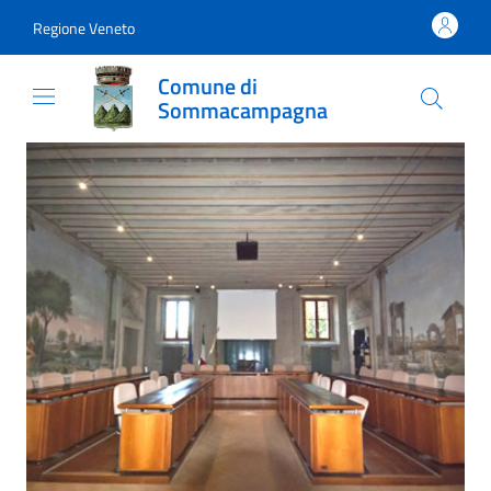
Vai al contenuto
accedi al menu
footer.enter
Regione Veneto
Comune di
Sommacampagna