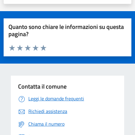
Quanto sono chiare le informazioni su questa
pagina?
Valuta da 1 a 5 stelle la pagina
Domanda
Valuta 1 stelle su 5
Valuta 2 stelle su 5
Valuta 3 stelle su 5
Valuta 4 stelle su 5
Valuta 5 stelle su 5
Contatta il comune
Leggi le domande frequenti
Richiedi assistenza
Chiama il numero