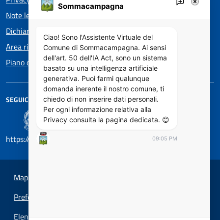
Sommacampagna
Note legali
Dichiarazione di accessibilità
Ciao! Sono l'Assistente Virtuale del
Area riservata
Comune di Sommacampagna. Ai sensi
dell'art. 50 dell'IA Act, sono un sistema
Piano di Miglioramento dei servizi
basato su una intelligenza artificiale
generativa. Puoi farmi qualunque
domanda inerente il nostro comune, ti
SEGUICI SU
chiedo di non inserire dati personali.
Per ogni informazione relativa alla
Privacy consulta la pagina dedicata. 😊
https://designers.italia.it/
09:05 PM
Mappa del sito
Preferenze cookie
Elenco Siti Tematici