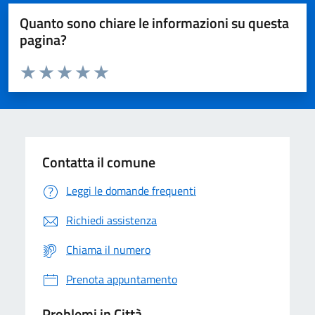
Quanto sono chiare le informazioni su questa
pagina?
Valuta da 1 a 5 stelle la pagina
Domanda
Valuta 1 stelle su 5
Valuta 2 stelle su 5
Valuta 3 stelle su 5
Valuta 4 stelle su 5
Valuta 5 stelle su 5
Contatta il comune
Leggi le domande frequenti
Richiedi assistenza
Chiama il numero
Prenota appuntamento
Problemi in Città