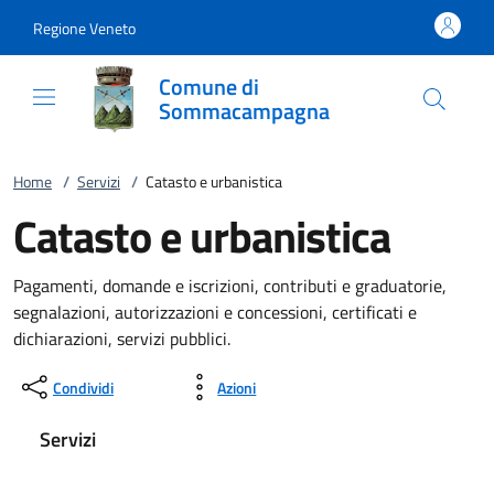
Vai al contenuto
accedi al menu
footer.enter
Regione Veneto
Comune di
Sommacampagna
Home
/
Servizi
/
Catasto e urbanistica
Catasto e urbanistica
Pagamenti, domande e iscrizioni, contributi e graduatorie,
segnalazioni, autorizzazioni e concessioni, certificati e
dichiarazioni, servizi pubblici.
Condividi
Azioni
Servizi