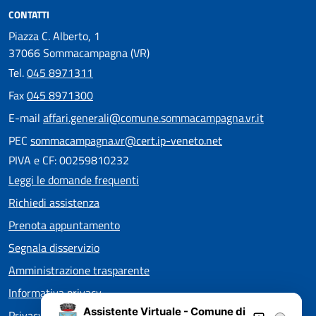
CONTATTI
Piazza C. Alberto, 1
37066 Sommacampagna (VR)
Tel.
045 8971311
Fax
045 8971300
E-mail
affari.generali@comune.sommacampagna.vr.it
PEC
sommacampagna.vr@cert.ip-veneto.net
PIVA e CF: 00259810232
Leggi le domande frequenti
Richiedi assistenza
Prenota appuntamento
Segnala disservizio
Amministrazione trasparente
Informativa privacy
Assistente Virtuale - Comune di
Privacy policy EOS