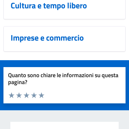
Cultura e tempo libero
Imprese e commercio
Quanto sono chiare le informazioni su questa
pagina?
Valuta da 1 a 5 stelle la pagina
Domanda
Valuta 1 stelle su 5
Valuta 2 stelle su 5
Valuta 3 stelle su 5
Valuta 4 stelle su 5
Valuta 5 stelle su 5