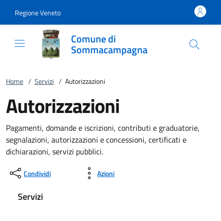
Vai al contenuto
accedi al menu
footer.enter
Regione Veneto
Comune di
Sommacampagna
Home
/
Servizi
/
Autorizzazioni
Autorizzazioni
Pagamenti, domande e iscrizioni, contributi e graduatorie,
segnalazioni, autorizzazioni e concessioni, certificati e
dichiarazioni, servizi pubblici.
Condividi
Azioni
Servizi