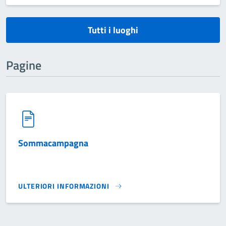
Tutti i luoghi
Pagine
Sommacampagna
ULTERIORI INFORMAZIONI
SOMMACAMPAGNA}