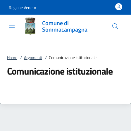
Vai al contenuto
accedi al menu
footer.enter
Regione Veneto
Comune di
Sommacampagna
Home
/
Argomenti
/
Comunicazione istituzionale
Comunicazione istituzionale