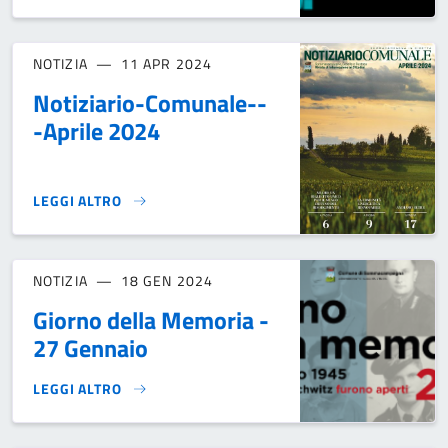
NOTIZIA
11 APR 2024
Notiziario-Comunale--
-Aprile 2024
LEGGI ALTRO
NOTIZIARIO-COMUNALE---APRILE 2024}
NOTIZIA
18 GEN 2024
Giorno della Memoria -
27 Gennaio
LEGGI ALTRO
GIORNO DELLA MEMORIA - 27 GENNAIO}