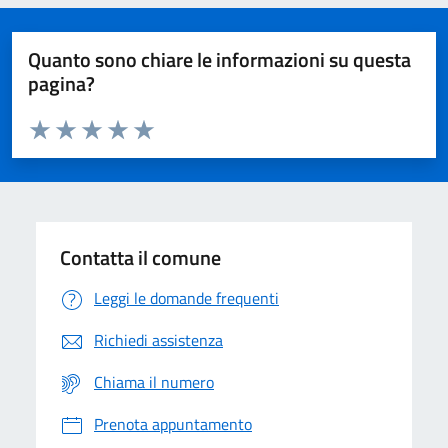
Quanto sono chiare le informazioni su questa
pagina?
Valuta da 1 a 5 stelle la pagina
Domanda
Valuta 1 stelle su 5
Valuta 2 stelle su 5
Valuta 3 stelle su 5
Valuta 4 stelle su 5
Valuta 5 stelle su 5
Contatta il comune
Leggi le domande frequenti
Richiedi assistenza
Chiama il numero
Prenota appuntamento