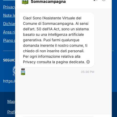
Sommacampagna
Privacy policy EOS
Note legali
Ciao! Sono l'Assistente Virtuale del
Dichiarazione di accessibilità
Comune di Sommacampagna. Ai sensi
dell'art. 50 dell'IA Act, sono un sistema
Area riservata
basato su una intelligenza artificiale
Piano di Miglioramento dei servizi
generativa. Puoi farmi qualunque
domanda inerente il nostro comune, ti
chiedo di non inserire dati personali.
Per ogni informazione relativa alla
SEGUICI SU
Privacy consulta la pagina dedicata. 😊
05:36 PM
https://designers.italia.it/
Mappa del sito
Preferenze cookie