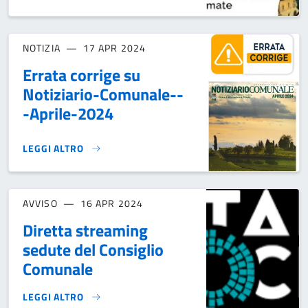
NOTIZIA
17 APR 2024
Errata corrige su
Notiziario-Comunale--
-Aprile-2024
LEGGI ALTRO
ERRATA CORRIGE SU NOTIZIARIO-COMUNALE---APRILE-202
AVVISO
16 APR 2024
Diretta streaming
sedute del Consiglio
Comunale
LEGGI ALTRO
DIRETTA STREAMING SEDUTE DEL CONSIGLIO COMUNALE}