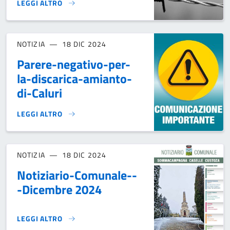
LEGGI ALTRO
GIORNO DELLA MEMORIA 2025 - 27 GENNAIO}
NOTIZIA
18 DIC 2024
Parere-negativo-per-
la-discarica-amianto-
di-Caluri
LEGGI ALTRO
PARERE-NEGATIVO-PER-LA-DISCARICA-AMIANTO-DI-CALUR
NOTIZIA
18 DIC 2024
Notiziario-Comunale--
-Dicembre 2024
LEGGI ALTRO
NOTIZIARIO-COMUNALE---DICEMBRE 2024}