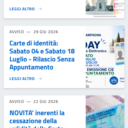
LEGGI ALTRO
NOTIZIARIO COMUNALE GIUGNO 2026}
AVVISO
29 GIU 2026
Carte di identità:
Sabato 04 e Sabato 18
Luglio - Rilascio Senza
Appuntamento
LEGGI ALTRO
CARTE DI IDENTITÀ: SABATO 04 E SABATO 18 LUGLIO - RIL
AVVISO
22 GIU 2026
NOVITA' inerenti la
cessazione della