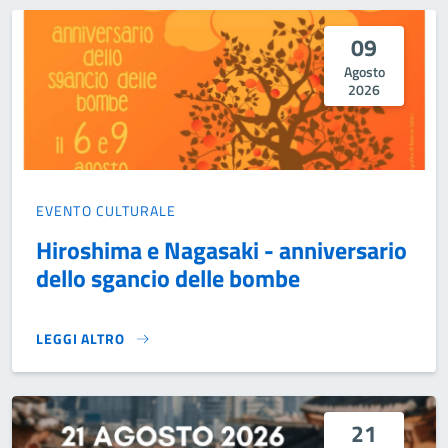
09
Agosto
2026
EVENTO CULTURALE
Hiroshima e Nagasaki - anniversario
dello sgancio delle bombe
LEGGI ALTRO
HIROSHIMA E NAGASAKI - ANNIVERSARIO DELLO SGANCIO 
21