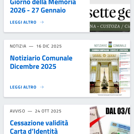
Giorno della Memoria
2026 - 27 Gennaio
LEGGI ALTRO
GIORNO DELLA MEMORIA 2026 - 27 GENNAIO}
NOTIZIA
16 DIC 2025
Notiziario Comunale
Dicembre 2025
LEGGI ALTRO
NOTIZIARIO COMUNALE DICEMBRE 2025}
AVVISO
24 OTT 2025
Cessazione validità
Carta d’Identità