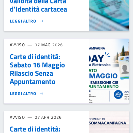
validità della Carta
d’Identità cartacea
LEGGI ALTRO
NOVITA' INERENTI LA CESSAZIONE DELLA VALIDITÀ DELLA C
AVVISO
07 MAG 2026
Carte di identità:
Sabato 16 Maggio
Rilascio Senza
Appuntamento
LEGGI ALTRO
CARTE DI IDENTITÀ: SABATO 16 MAGGIO RILASCIO SENZA 
AVVISO
07 APR 2026
Carte di identità: