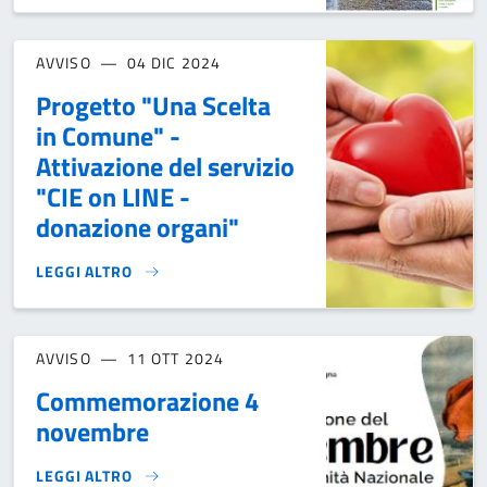
AVVISO
04 DIC 2024
Progetto "Una Scelta
in Comune" -
Attivazione del servizio
"CIE on LINE -
donazione organi"
LEGGI ALTRO
PROGETTO "UNA SCELTA IN COMUNE" - ATTIVAZIONE DEL SE
AVVISO
11 OTT 2024
Commemorazione 4
novembre
LEGGI ALTRO
COMMEMORAZIONE 4 NOVEMBRE}