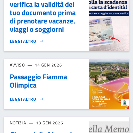
verifica la validità del
tuo documento prima
di prenotare vacanze,
viaggi o soggiorni
LEGGI ALTRO
CARTE DI IDENTITÀ: VERIFICA LA VALIDITÀ DEL TUO DOCU
AVVISO
14 GEN 2026
Passaggio Fiamma
Olimpica
LEGGI ALTRO
PASSAGGIO FIAMMA OLIMPICA}
NOTIZIA
13 GEN 2026