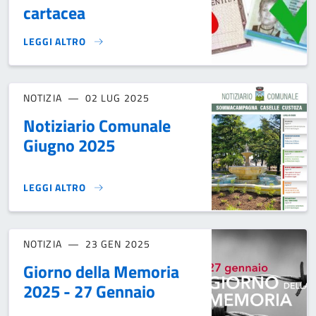
cartacea
LEGGI ALTRO
CESSAZIONE VALIDITÀ CARTA D’IDENTITÀ CARTACEA}
NOTIZIA
02 LUG 2025
Notiziario Comunale
Giugno 2025
LEGGI ALTRO
NOTIZIARIO COMUNALE GIUGNO 2025}
NOTIZIA
23 GEN 2025
Giorno della Memoria
2025 - 27 Gennaio