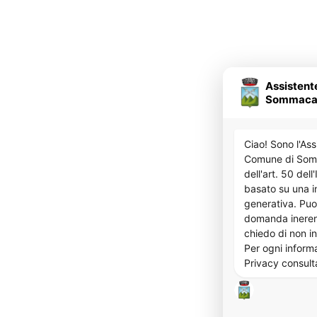
Assistent
Sommaca
Ciao! Sono l'Ass
Comune di Som
dell'art. 50 del
basato su una in
generativa. Puo
domanda inerent
chiedo di non in
Per ogni informa
Privacy consult