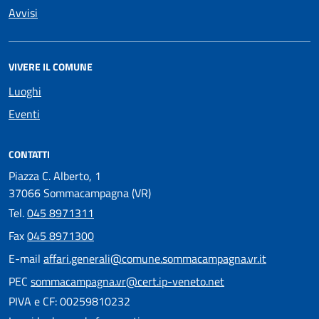
Avvisi
VIVERE IL COMUNE
Luoghi
Eventi
CONTATTI
Piazza C. Alberto, 1
37066 Sommacampagna (VR)
Tel.
045 8971311
Fax
045 8971300
E-mail
affari.generali@comune.sommacampagna.vr.it
PEC
sommacampagna.vr@cert.ip-veneto.net
PIVA e CF: 00259810232