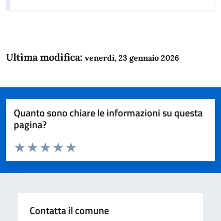
Ultima modifica:
venerdì, 23 gennaio 2026
Quanto sono chiare le informazioni su questa
pagina?
Valuta da 1 a 5 stelle la pagina
Domanda
Valuta 1 stelle su 5
Valuta 2 stelle su 5
Valuta 3 stelle su 5
Valuta 4 stelle su 5
Valuta 5 stelle su 5
Contatta il comune