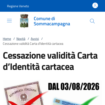
Vai al contenuto
accedi al menu
footer.enter
Regione Veneto
Comune di
Sommacampagna
Home
/
Novità
/
Avvisi
/
Cessazione validità Carta d’Identità cartacea
Cessazione validità Carta
d’Identità cartacea