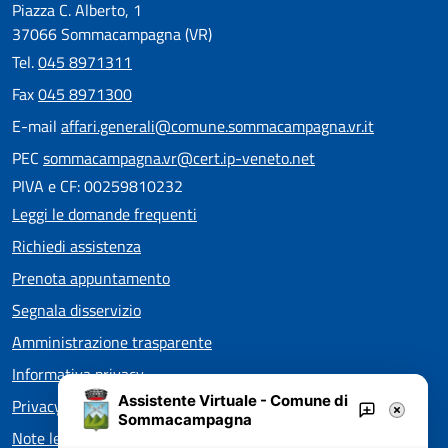
Piazza C. Alberto, 1
37066 Sommacampagna (VR)
Tel.
045 8971311
Fax
045 8971300
E-mail
affari.generali@comune.sommacampagna.vr.it
PEC
sommacampagna.vr@cert.ip-veneto.net
PIVA e CF: 00259810232
Leggi le domande frequenti
Richiedi assistenza
Prenota appuntamento
Segnala disservizio
Amministrazione trasparente
Informativa privacy
Assistente Virtuale - Comune di
Privacy policy EOS
Sommacampagna
Note legali