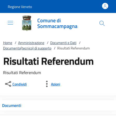
Vai al contenuto
accedi al menu
footer.enter
Regione Veneto
Comune di
Sommacampagna
Home
/
Amministrazione
/
Documenti e Dati
/
Documento(tecnico) di supporto
/
Risultati Referendum
Risultati Referendum
Risultati Referendum
Condividi
Azioni
Documenti