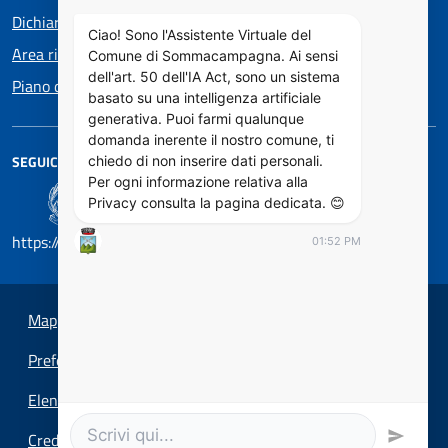
Dichiarazione di accessibilità
Ciao! Sono l'Assistente Virtuale del
Area riservata
Comune di Sommacampagna. Ai sensi
dell'art. 50 dell'IA Act, sono un sistema
Piano di Miglioramento dei servizi
basato su una intelligenza artificiale
generativa. Puoi farmi qualunque
domanda inerente il nostro comune, ti
SEGUICI SU
chiedo di non inserire dati personali.
Per ogni informazione relativa alla
Privacy consulta la pagina dedicata. 😊
https://designers.italia.it/
01:52 PM
Mappa del sito
Preferenze cookie
Elenco Siti Tematici
Credits