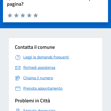
pagina?
Valuta da 1 a 5 stelle la pagina
Domanda
Valuta 1 stelle su 5
Valuta 2 stelle su 5
Valuta 3 stelle su 5
Valuta 4 stelle su 5
Valuta 5 stelle su 5
Contatta il comune
Leggi le domande frequenti
Richiedi assistenza
Chiama il numero
Prenota appuntamento
Problemi in Città
Segnala disservizio