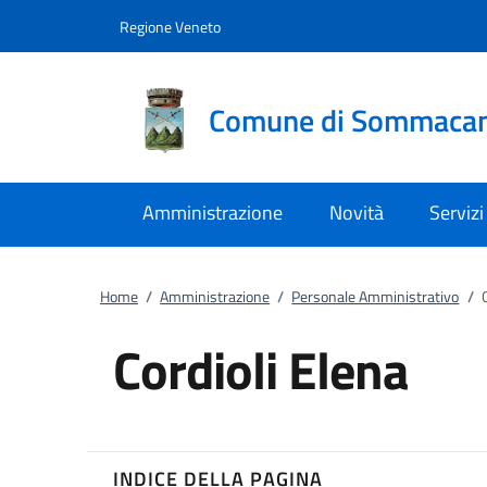
Vai al contenuto
accedi al menu
footer.enter
Regione Veneto
Comune di Sommaca
Amministrazione
Novità
Servizi
Home
/
Amministrazione
/
Personale Amministrativo
/
Cordioli Elena
INDICE DELLA PAGINA