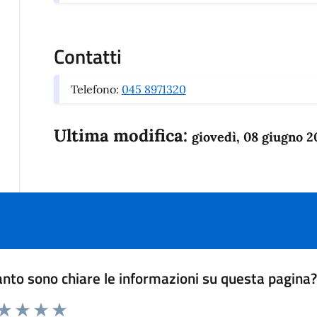
Contatti
Telefono:
045 8971320
Ultima modifica:
giovedì, 08 giugno 2
nto sono chiare le informazioni su questa pagina
 da 1 a 5 stelle la pagina
anda