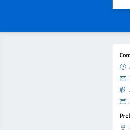
Valu
Con
Prob