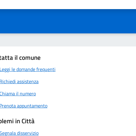
ta 1 stelle su 5
Valuta 2 stelle su 5
Valuta 3 stelle su 5
Valuta 4 stelle su 5
Valuta 5 stelle su 5
tatta il comune
Leggi le domande frequenti
Richiedi assistenza
Chiama il numero
Prenota appuntamento
lemi in Città
Segnala disservizio