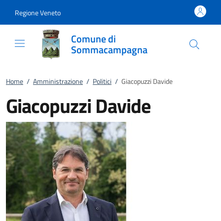
Vai al contenuto
accedi al menu
footer.enter
Regione Veneto
Comune di
Sommacampagna
Home
/
Amministrazione
/
Politici
/
Giacopuzzi Davide
Giacopuzzi Davide