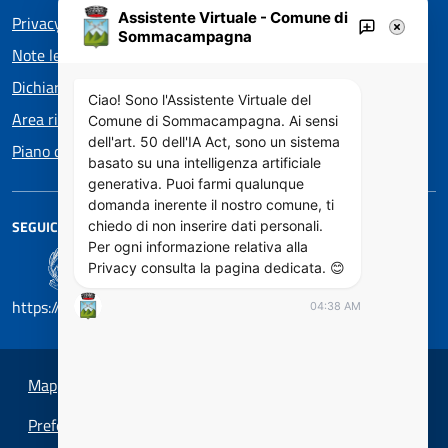
Assistente Virtuale - Comune di
Privacy policy EOS
Sommacampagna
Note legali
Dichiarazione di accessibilità
Ciao! Sono l'Assistente Virtuale del
Area riservata
Comune di Sommacampagna. Ai sensi
dell'art. 50 dell'IA Act, sono un sistema
Piano di Miglioramento dei servizi
basato su una intelligenza artificiale
generativa. Puoi farmi qualunque
domanda inerente il nostro comune, ti
SEGUICI SU
chiedo di non inserire dati personali.
Per ogni informazione relativa alla
Privacy consulta la pagina dedicata. 😊
https://designers.italia.it/
04:38 AM
Mappa del sito
Preferenze cookie