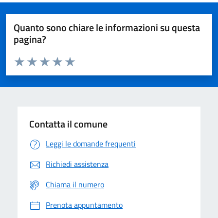
Quanto sono chiare le informazioni su questa
pagina?
Valuta da 1 a 5 stelle la pagina
Domanda
Valuta 1 stelle su 5
Valuta 2 stelle su 5
Valuta 3 stelle su 5
Valuta 4 stelle su 5
Valuta 5 stelle su 5
Contatta il comune
Leggi le domande frequenti
Richiedi assistenza
Chiama il numero
Prenota appuntamento