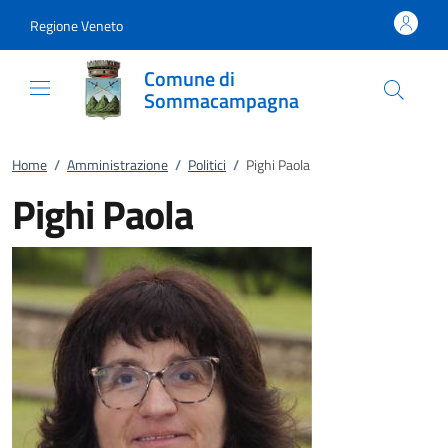
Vai al contenuto
accedi al menu
footer.enter
Regione Veneto
Comune di
Sommacampagna
Home
/
Amministrazione
/
Politici
/
Pighi Paola
Pighi Paola