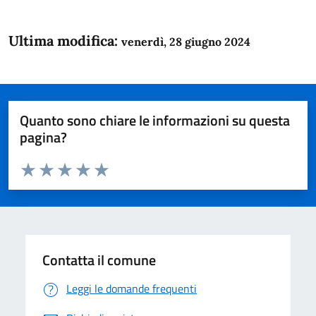
Ultima modifica:
venerdì, 28 giugno 2024
Quanto sono chiare le informazioni su questa
pagina?
Valuta da 1 a 5 stelle la pagina
Domanda
Valuta 1 stelle su 5
Valuta 2 stelle su 5
Valuta 3 stelle su 5
Valuta 4 stelle su 5
Valuta 5 stelle su 5
Contatta il comune
Leggi le domande frequenti