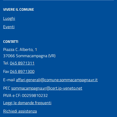
VIVERE IL COMUNE
Luoghi
Eventi
CONTATTI
Piazza C. Alberto, 1
37066 Sommacampagna (VR)
Tel.
045 8971311
Fax
045 8971300
E-mail
affari.generali@comune.sommacampagna.vr.it
PEC
sommacampagna.vr@cert.ip-veneto.net
PIVA e CF: 00259810232
Leggi le domande frequenti
Richiedi assistenza