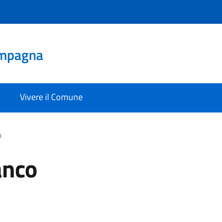
mpagna
Vivere il Comune
o
anco