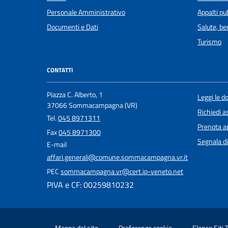
Personale Amministrativo
Appalti pub
Documenti e Dati
Salute, b
Turismo
CONTATTI
Piazza C. Alberto, 1
Leggi le 
37066 Sommacampagna (VR)
Richiedi a
Tel.
045 8971311
Prenota 
Fax
045 8971300
Segnala di
E-mail
affari.generali@comune.sommacampagna.vr.it
PEC
sommacampagna.vr@cert.ip-veneto.net
PIVA e CF: 00259810232