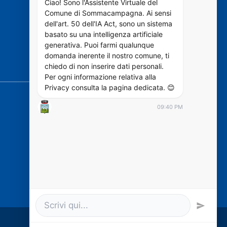
VIVERE IL COMUNE
Ciao! Sono l'Assistente Virtuale del
Comune di Sommacampagna. Ai sensi
dell'art. 50 dell'IA Act, sono un sistema
Luoghi
basato su una intelligenza artificiale
Eventi
generativa. Puoi farmi qualunque
domanda inerente il nostro comune, ti
chiedo di non inserire dati personali.
SEGUICI SU
Per ogni informazione relativa alla
Privacy consulta la pagina dedicata. 😊
09:40 PM
https://designers.italia.it/