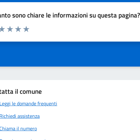
nto sono chiare le informazioni su questa pagina
 da 1 a 5 stelle la pagina
anda
ta 1 stelle su 5
Valuta 2 stelle su 5
Valuta 3 stelle su 5
Valuta 4 stelle su 5
Valuta 5 stelle su 5
tatta il comune
Leggi le domande frequenti
Richiedi assistenza
Chiama il numero