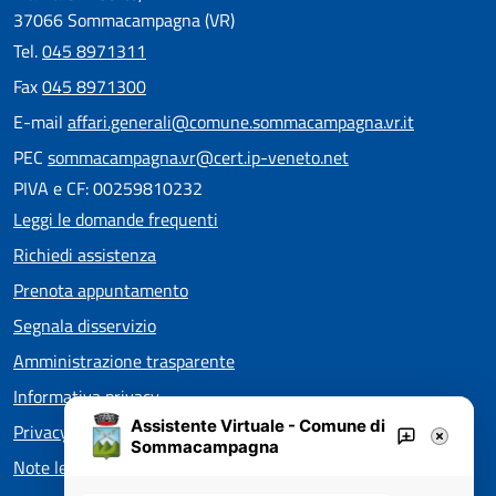
37066 Sommacampagna (VR)
Tel.
045 8971311
Fax
045 8971300
E-mail
affari.generali@comune.sommacampagna.vr.it
PEC
sommacampagna.vr@cert.ip-veneto.net
PIVA e CF: 00259810232
Leggi le domande frequenti
Richiedi assistenza
Prenota appuntamento
Segnala disservizio
Amministrazione trasparente
Informativa privacy
Assistente Virtuale - Comune di
Privacy policy EOS
Sommacampagna
Note legali