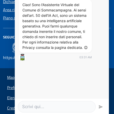
Dichiarazione di accessibilità
Ciao! Sono l'Assistente Virtuale del
Area riservata
Comune di Sommacampagna. Ai sensi
dell'art. 50 dell'IA Act, sono un sistema
Piano di Miglioramento dei servizi
basato su una intelligenza artificiale
generativa. Puoi farmi qualunque
domanda inerente il nostro comune, ti
SEGUICI SU
chiedo di non inserire dati personali.
Per ogni informazione relativa alla
Privacy consulta la pagina dedicata. 😊
https://designers.italia.it/
03:31 AM
Mappa del sito
Preferenze cookie
Elenco Siti Tematici
Credits