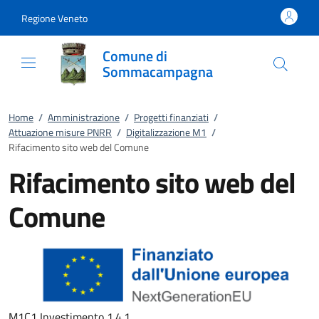
Vai al contenuto
accedi al menu
footer.enter
Regione Veneto
Comune di
Sommacampagna
Home
/
Amministrazione
/
Progetti finanziati
/
Attuazione misure PNRR
/
Digitalizzazione M1
/
Rifacimento sito web del Comune
Rifacimento sito web del
Comune
M1C1 Investimento 1.4.1