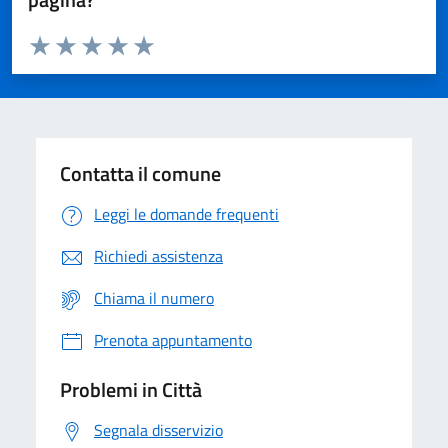
Valuta da 1 a 5 stelle la pagina
Domanda
Valuta 1 stelle su 5
Valuta 2 stelle su 5
Valuta 3 stelle su 5
Valuta 4 stelle su 5
Valuta 5 stelle su 5
Contatta il comune
Leggi le domande frequenti
Richiedi assistenza
Chiama il numero
Prenota appuntamento
Problemi in Città
Segnala disservizio