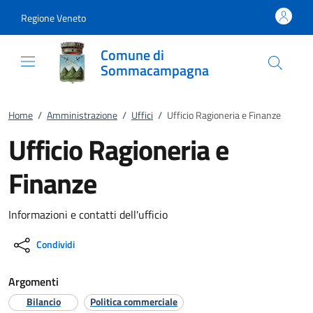
Vai al contenuto
accedi al menu
footer.enter
Regione Veneto
Comune di
Sommacampagna
Home
/
Amministrazione
/
Uffici
/
Ufficio Ragioneria e Finanze
Ufficio Ragioneria e
Finanze
Informazioni e contatti dell'ufficio
Condividi
Argomenti
Bilancio
Politica commerciale