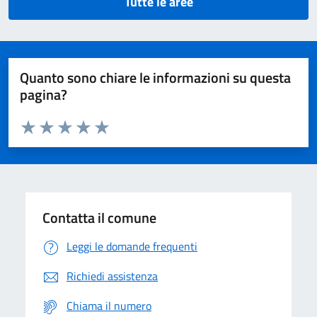
Tutte le aree
Quanto sono chiare le informazioni su questa
pagina?
Valuta da 1 a 5 stelle la pagina
Domanda
Valuta 1 stelle su 5
Valuta 2 stelle su 5
Valuta 3 stelle su 5
Valuta 4 stelle su 5
Valuta 5 stelle su 5
Contatta il comune
Leggi le domande frequenti
Richiedi assistenza
Chiama il numero