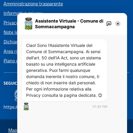
Amministrazione trasparente
Informativa privacy
Assistente Virtuale - Comune di
Privacy policy EOS
Sommacampagna
Note legali
Dichiarazione di accessibilità
Ciao! Sono l'Assistente Virtuale del
Area riservata
Comune di Sommacampagna. Ai sensi
dell'art. 50 dell'IA Act, sono un sistema
Piano di Miglioramento dei servizi
basato su una intelligenza artificiale
generativa. Puoi farmi qualunque
domanda inerente il nostro comune, ti
SEGUICI SU
chiedo di non inserire dati personali.
Per ogni informazione relativa alla
Privacy consulta la pagina dedicata. 😊
https://designers.italia.it/
01:30 PM
Mappa del sito