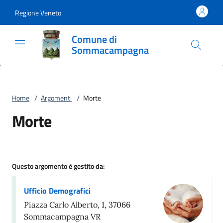
Vai al contenuto
accedi al menu
footer.enter
Regione Veneto
Comune di
Sommacampagna
Home
/
Argomenti
/
Morte
Morte
Questo argomento è gestito da:
Ufficio Demografici
Piazza Carlo Alberto, 1, 37066
Sommacampagna VR