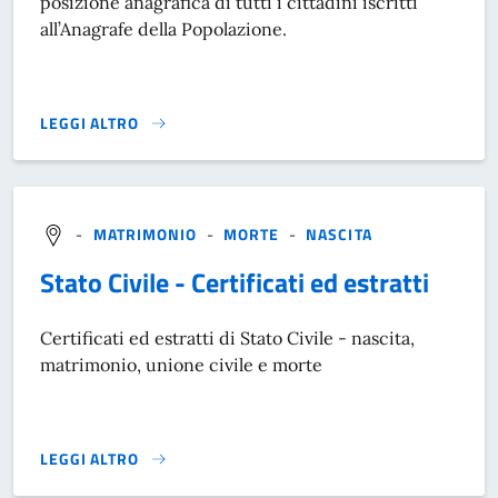
posizione anagrafica di tutti i cittadini iscritti
all’Anagrafe della Popolazione.
LEGGI ALTRO
CONSULTAZIONI ANAGRAFICHE}
-
MATRIMONIO
-
MORTE
-
NASCITA
Stato Civile - Certificati ed estratti
Certificati ed estratti di Stato Civile - nascita,
matrimonio, unione civile e morte
LEGGI ALTRO
STATO CIVILE - CERTIFICATI ED ESTRATTI}