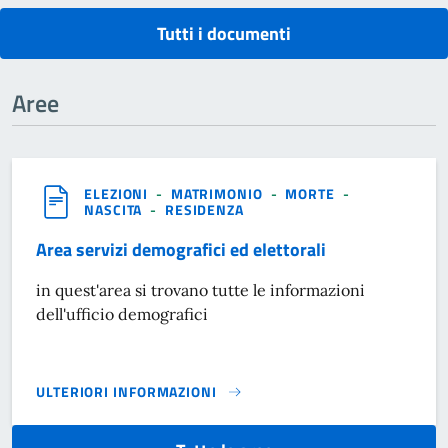
Tutti i documenti
Aree
ELEZIONI
-
MATRIMONIO
-
MORTE
-
NASCITA
-
RESIDENZA
Area servizi demografici ed elettorali
in quest'area si trovano tutte le informazioni
dell'ufficio demografici
ULTERIORI INFORMAZIONI
AREA SERVIZI DEMOGRAFICI ED ELETTORALI}