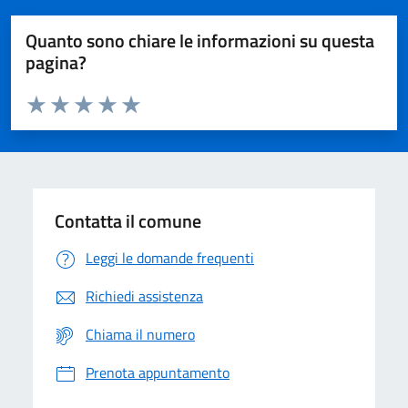
Quanto sono chiare le informazioni su questa
pagina?
Valuta da 1 a 5 stelle la pagina
Domanda
Valuta 1 stelle su 5
Valuta 2 stelle su 5
Valuta 3 stelle su 5
Valuta 4 stelle su 5
Valuta 5 stelle su 5
Contatta il comune
Leggi le domande frequenti
Richiedi assistenza
Chiama il numero
Prenota appuntamento