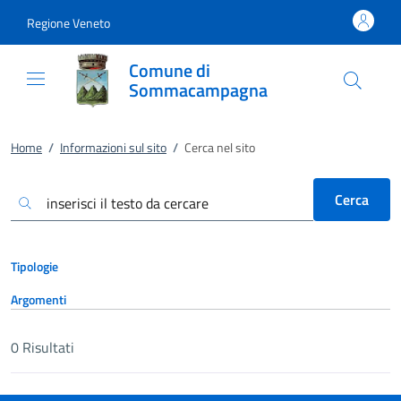
Vai al contenuto
accedi al menu
footer.enter
Regione Veneto
Comune di
Sommacampagna
Home
/
Informazioni sul sito
/
Cerca nel sito
Cerca
Tipologie
Argomenti
0
Risultati
Risultati