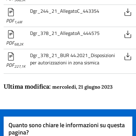
Dgr_244_21_AllegatoC_443354
PDF
1,4M
Dgr_378_21_AllegatoA_444575
PDF
68,2K
Dgr_378_21_BUR 44.2021_Disposizioni
per autorizzazioni in zona sismica
PDF
227,1K
Ultima modifica:
mercoledì, 21 giugno 2023
Quanto sono chiare le informazioni su questa
pagina?