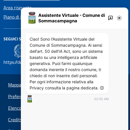
Area riservata
Assistente Virtuale - Comune di
Piano di Miglioramento dei servizi
Sommacampagna
SEGUICI SU
Ciao! Sono l'Assistente Virtuale del
Comune di Sommacampagna. Ai sensi
dell'art. 50 dell'IA Act, sono un sistema
basato su una intelligenza artificiale
https://designers.italia.it/
generativa. Puoi farmi qualunque
domanda inerente il nostro comune, ti
chiedo di non inserire dati personali.
Per ogni informazione relativa alla
Mappa del sito
Privacy consulta la pagina dedicata. 😊
Preferenze cookie
02:05 AM
Elenco Siti Tematici
Credits