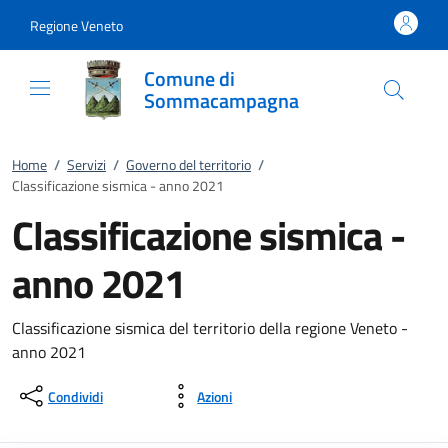
Vai al contenuto
accedi al menu
footer.enter
Regione Veneto
Comune di
Sommacampagna
Home
/
Servizi
/
Governo del territorio
/
Classificazione sismica - anno 2021
Classificazione sismica -
anno 2021
Classificazione sismica del territorio della regione Veneto -
anno 2021
Condividi
Azioni