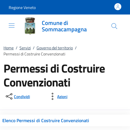
Vai al contenuto
accedi al menu
footer.enter
Regione Veneto
Comune di
Sommacampagna
Home
/
Servizi
/
Governo del territorio
/
Permessi di Costruire Convenzionati
Permessi di Costruire
Convenzionati
Condividi
Azioni
Elenco Permessi di Costruire Convenzionati