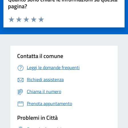
pagina?
Valuta da 1 a 5 stelle la pagina
Domanda
Valuta 1 stelle su 5
Valuta 2 stelle su 5
Valuta 3 stelle su 5
Valuta 4 stelle su 5
Valuta 5 stelle su 5
Contatta il comune
Leggi le domande frequenti
Richiedi assistenza
Chiama il numero
Prenota appuntamento
Problemi in Città