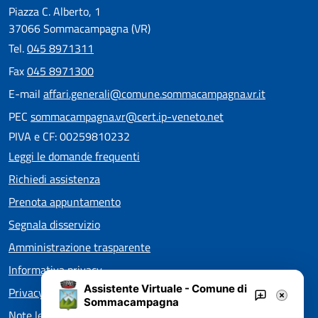
Piazza C. Alberto, 1
37066 Sommacampagna (VR)
Tel.
045 8971311
Fax
045 8971300
E-mail
affari.generali@comune.sommacampagna.vr.it
PEC
sommacampagna.vr@cert.ip-veneto.net
PIVA e CF: 00259810232
Leggi le domande frequenti
Richiedi assistenza
Prenota appuntamento
Segnala disservizio
Amministrazione trasparente
Informativa privacy
Assistente Virtuale - Comune di
Privacy policy EOS
Sommacampagna
Note legali