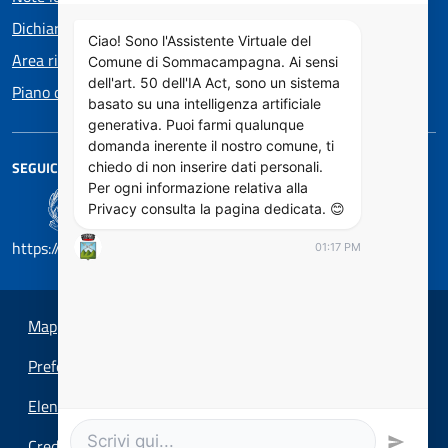
Dichiarazione di accessibilità
Ciao! Sono l'Assistente Virtuale del
Area riservata
Comune di Sommacampagna. Ai sensi
dell'art. 50 dell'IA Act, sono un sistema
Piano di Miglioramento dei servizi
basato su una intelligenza artificiale
generativa. Puoi farmi qualunque
domanda inerente il nostro comune, ti
SEGUICI SU
chiedo di non inserire dati personali.
Per ogni informazione relativa alla
Privacy consulta la pagina dedicata. 😊
https://designers.italia.it/
01:17 PM
Mappa del sito
Preferenze cookie
Elenco Siti Tematici
Credits