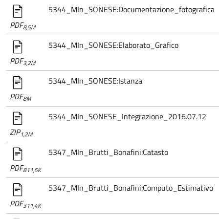
5344_MIn_SONESE:Documentazione_fotografica
PDF
8,5M
5344_MIn_SONESE:Elaborato_Grafico
PDF
3,2M
5344_MIn_SONESE:Istanza
PDF
8M
5344_MIn_SONESE_Integrazione_2016.07.12
ZIP
1,2M
5347_MIn_Brutti_Bonafini:Catasto
PDF
811,5K
5347_MIn_Brutti_Bonafini:Computo_Estimativo
PDF
311,4K