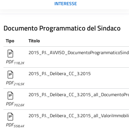
INTERESSE
Documento Programmatico del Sindaco
Tipo
Titolo
2015_P.I._AVVISO_DocumentoProgrammaticoSind
PDF
118,2K
2015_P.I._Delibera_CC_3.2015
PDF
216,5K
2015_P.I._Delibera_CC_3.2015_all_DocumentoPr
PDF
702,6K
2015_P.I._Delibera_CC_3.2015_all_ValoriImmobili
PDF
558,4K