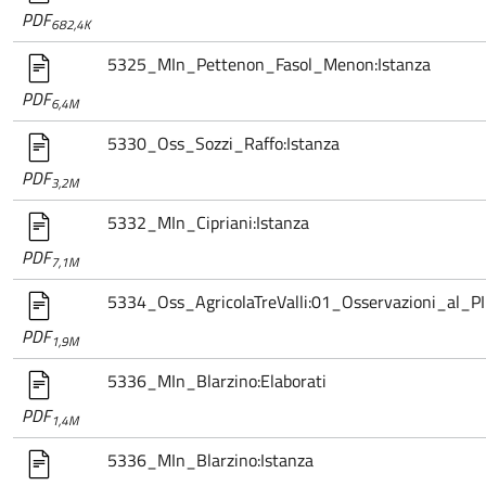
PDF
682,4K
5325_MIn_Pettenon_Fasol_Menon:Istanza
PDF
6,4M
5330_Oss_Sozzi_Raffo:Istanza
PDF
3,2M
5332_MIn_Cipriani:Istanza
PDF
7,1M
5334_Oss_AgricolaTreValli:01_Osservazioni_al_PI_
PDF
1,9M
5336_MIn_Blarzino:Elaborati
PDF
1,4M
5336_MIn_Blarzino:Istanza