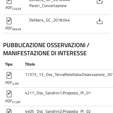
Pareri_Concertazione
PDF
526,6K
Delibera_GC_2018.044
PDF
969,6K
PUBBLICAZIONE OSSERVAZIONI /
MANIFESTAZIONE DI INTERESSE
Tipo
Titolo
11373_13_Oss_TernaReteItalia:Osservazione_20
PDF
3,5M
4211_Oss_Sandrini1:Proposta_PI_01
PDF
51,6M
4405_Oss_Sandrini2:Proposta_PI_02