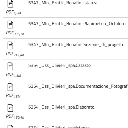
5347_MIn_Brutti_Bonafini:Istanza
PDF
4,2M
5347_MIn_Brutti_Bonafini:Planimetria_Ortofoto
PDF
836,7K
5347_MIn_Brutti_Bonafini:Sezione_di_progetto
PDF
241,4K
5354_Oss_Olivieri_spa:Catasto
PDF
1,3M
5354_Oss_Olivieri_spa:Documentazione_Fotograf
PDF
18M
5354_Oss_Olivieri_spa:Elaborato.
PDF
480,4K
5354_Oss_Olivieri_spa:Istanza