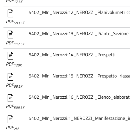
PDF
17,3K
5402_MIn_Nerozzi:12_NEROZZI_Planivolumetric
PDF
583,5K
5402_MIn_Nerozzi:13_NEROZZI_Piante_Sezione
PDF
117,5K
5402_MIn_Nerozzi:14_NEROZZI_Prospetti
PDF
120K
5402_MIn_Nerozzi:15_NEROZZI_Prospetto_riassu
PDF
68,3K
5402_MIn_Nerozzi:16_NEROZZI_Elenco_elaborati
PDF
509,3K
5402_MIn_Nerozzi:1_NEROZZI_Manifestazione_in
PDF
2M