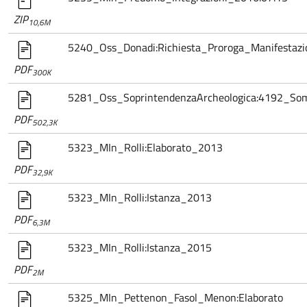
ZIP
10,6M
5240_Oss_Donadi:Richiesta_Proroga_Manifestazi
PDF
300K
5281_Oss_SoprintendenzaArcheologica:4192_S
PDF
502,3K
5323_MIn_Rolli:Elaborato_2013
PDF
32,9K
5323_MIn_Rolli:Istanza_2013
PDF
6,3M
5323_MIn_Rolli:Istanza_2015
PDF
2M
5325_MIn_Pettenon_Fasol_Menon:Elaborato