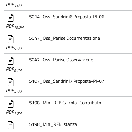
PDF
3,4M
5014_Oss_Sandrini6:Proposta-PI-06
PDF
15,6M
5047_Oss_Parise:Documentazione
PDF
5,6M
5047_Oss_Parise:Osservazione
PDF
6,1M
5107_Oss_Sandrini7:Proposta-PI-07
PDF
4,5M
5198_MIn_RFB:Calcolo_Contributo
PDF
1,6M
5198_MIn_RFB:Istanza