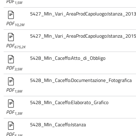
PDF
1,5M
5427_MIn_Vari_AreaProdCapoluogo:Istanza_201
PDF
10,2M
5427_MIn_Vari_AreaProdCapoluogo:Istanza_201
PDF
675,2K
5428_MIn_Caceffo:Atto_di_Obbligo
PDF
3,5M
5428_MIn_Caceffo:Documentazione_Fotografica
PDF
1,9M
5428_MIn_Caceffo:Elaborato_Grafico
PDF
1,3M
5428_MIn_Caceffo:Istanza
PDF
5,1M