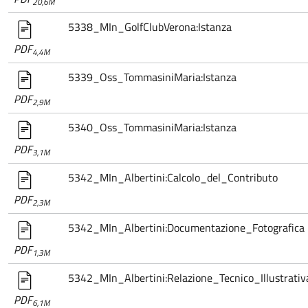
20,6M
5338_MIn_GolfClubVerona:Istanza
PDF
4,4M
5339_Oss_TommasiniMaria:Istanza
PDF
2,9M
5340_Oss_TommasiniMaria:Istanza
PDF
3,1M
5342_MIn_Albertini:Calcolo_del_Contributo
PDF
2,3M
5342_MIn_Albertini:Documentazione_Fotografica
PDF
1,3M
5342_MIn_Albertini:Relazione_Tecnico_Illustrativ
PDF
6,1M