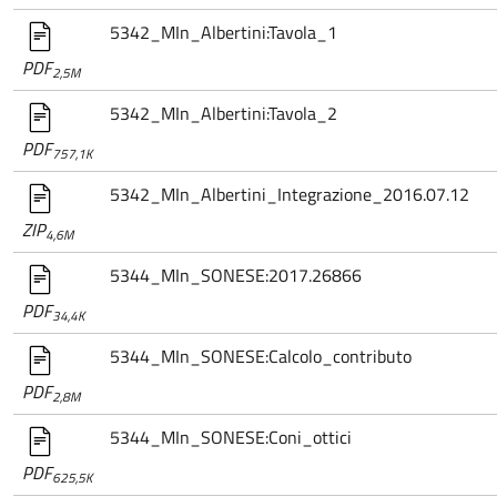
5342_MIn_Albertini:Tavola_1
PDF
2,5M
5342_MIn_Albertini:Tavola_2
PDF
757,1K
5342_MIn_Albertini_Integrazione_2016.07.12
ZIP
4,6M
5344_MIn_SONESE:2017.26866
PDF
34,4K
5344_MIn_SONESE:Calcolo_contributo
PDF
2,8M
5344_MIn_SONESE:Coni_ottici
PDF
625,5K