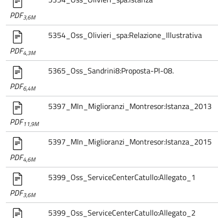
PDF
3,6M
5354_Oss_Olivieri_spa:Relazione_Illustrativa
PDF
4,3M
5365_Oss_Sandrini8:Proposta-PI-08.
PDF
6,4M
5397_MIn_Miglioranzi_Montresor:Istanza_2013
PDF
11,9M
5397_MIn_Miglioranzi_Montresor:Istanza_2015
PDF
4,6M
5399_Oss_ServiceCenterCatullo:Allegato_1
PDF
3,6M
5399_Oss_ServiceCenterCatullo:Allegato_2