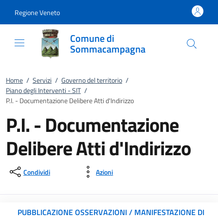
Vai al contenuto
accedi al menu
footer.enter
Regione Veneto
Comune di
Sommacampagna
Home
/
Servizi
/
Governo del territorio
/
Piano degli Interventi - SIT
/
P.I. - Documentazione Delibere Atti d'Indirizzo
P.I. - Documentazione
Delibere Atti d'Indirizzo
Condividi
Azioni
PUBBLICAZIONE OSSERVAZIONI / MANIFESTAZIONE DI