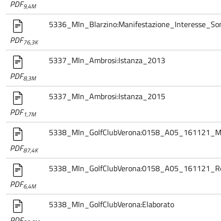
PDF
9,4M
5336_MIn_Blarzino:Manifestazione_Interesse_S
PDF
76,3K
5337_MIn_Ambrosi:Istanza_2013
PDF
8,3M
5337_MIn_Ambrosi:Istanza_2015
PDF
1,7M
5338_MIn_GolfClubVerona:0158_A05_161121_Mani
PDF
87,4K
5338_MIn_GolfClubVerona:0158_A05_161121_Rel_
PDF
6,4M
5338_MIn_GolfClubVerona:Elaborato
PDF