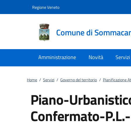
Vai al contenuto
accedi al menu
footer.enter
Regione Veneto
Comune di Sommaca
Amministrazione
Novità
Servizi
Home
/
Servizi
/
Governo del territorio
/
Pianificazione A
Piano-Urbanistic
Confermato-P.L.