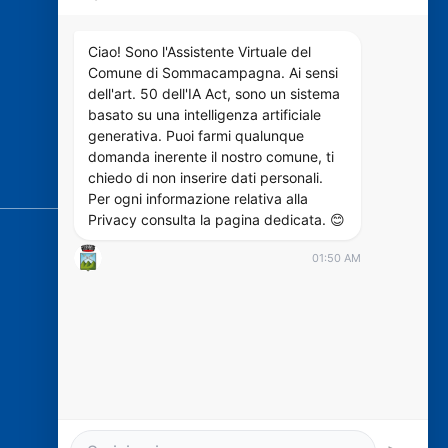
VIVERE IL COMUNE
Ciao! Sono l'Assistente Virtuale del
Comune di Sommacampagna. Ai sensi
dell'art. 50 dell'IA Act, sono un sistema
Luoghi
basato su una intelligenza artificiale
Eventi
generativa. Puoi farmi qualunque
domanda inerente il nostro comune, ti
chiedo di non inserire dati personali.
SEGUICI SU
Per ogni informazione relativa alla
Privacy consulta la pagina dedicata. 😊
01:50 AM
https://designers.italia.it/