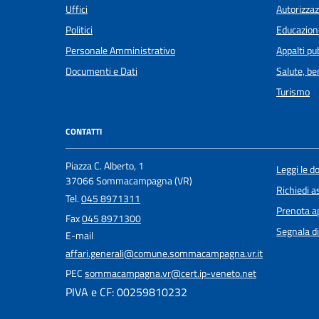
Uffici
Autorizzaz
Politici
Educazion
Personale Amministrativo
Appalti pub
Documenti e Dati
Salute, b
Turismo
CONTATTI
Piazza C. Alberto, 1
Leggi le 
37066 Sommacampagna (VR)
Richiedi a
Tel.
045 8971311
Prenota 
Fax
045 8971300
Segnala di
E-mail
affari.generali@comune.sommacampagna.vr.it
PEC
sommacampagna.vr@cert.ip-veneto.net
PIVA e CF: 00259810232