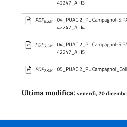
42247_All I3
04_PUAC 2_PL Campagnol-SIP
PDF
6,3M
42247_All I4
04_PUAC 2_PL Campagnol-SIP
PDF
3,2M
42247_All I5
05_PUAC 2_PL Campagnol_Co
PDF
2,9M
Ultima modifica:
venerdì, 20 dicembr