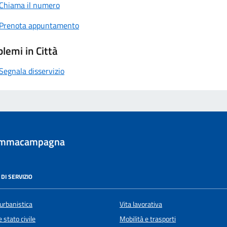
Chiama il numero
Prenota appuntamento
lemi in Città
Segnala disservizio
ommacampagna
DI SERVIZIO
urbanistica
Vita lavorativa
 stato civile
Mobilità e trasporti