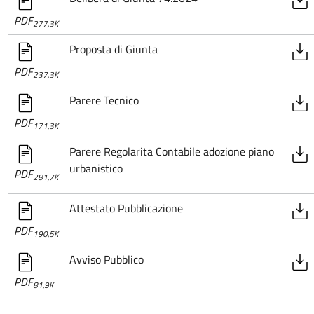
PDF
277,3K
Proposta di Giunta
PDF
237,3K
Parere Tecnico
PDF
171,3K
Parere Regolarita Contabile adozione piano
urbanistico
PDF
281,7K
Attestato Pubblicazione
PDF
190,5K
Avviso Pubblico
PDF
81,9K