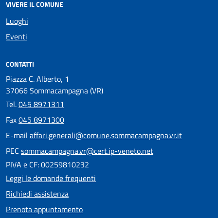
VIVERE IL COMUNE
Luoghi
Eventi
CONTATTI
Piazza C. Alberto, 1
37066 Sommacampagna (VR)
Tel.
045 8971311
Fax
045 8971300
E-mail
affari.generali@comune.sommacampagna.vr.it
PEC
sommacampagna.vr@cert.ip-veneto.net
PIVA e CF: 00259810232
Leggi le domande frequenti
Richiedi assistenza
Prenota appuntamento