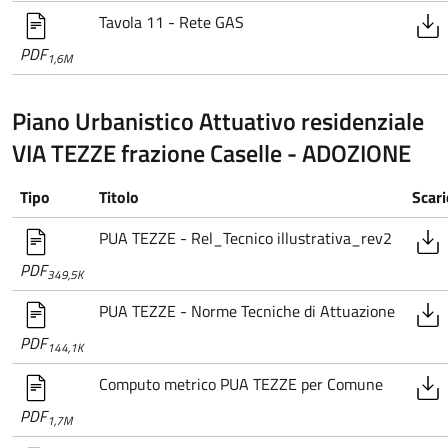
Tavola 11 - Rete GAS
PDF
1,6M
Piano Urbanistico Attuativo residenziale
VIA TEZZE frazione Caselle - ADOZIONE
Tipo
Titolo
Scari
PUA TEZZE - Rel_Tecnico illustrativa_rev2
PDF
349,5K
PUA TEZZE - Norme Tecniche di Attuazione
PDF
144,1K
Computo metrico PUA TEZZE per Comune
PDF
1,7M