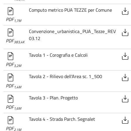
Computo metrico PUA TEZZE per Comune
PDF
1,7M
Convenzione_urbanistica_PUA_Tezze_REV
03.12
PDF
383,4K
Tavola 1 - Corografia e Calcoli
PDF
3,2M
Tavola 2 - Rilievo dell'Area sc. 1_500
PDF
1,4M
Tavola 3 - Plan. Progetto
PDF
1,6M
Tavola 4 - Strada Parch. Segnalet
PDF
2,1M