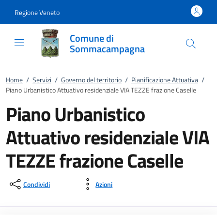
Vai al contenuto
accedi al menu
footer.enter
Regione Veneto
Comune di
Sommacampagna
Home
/
Servizi
/
Governo del territorio
/
Pianificazione Attuativa
/
Piano Urbanistico Attuativo residenziale VIA TEZZE frazione Caselle
Piano Urbanistico
Attuativo residenziale VIA
TEZZE frazione Caselle
Condividi
Azioni