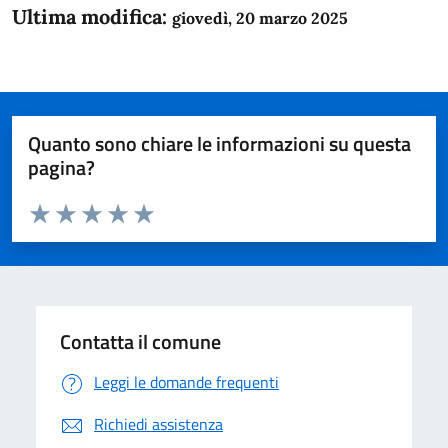
Ultima modifica:
giovedì, 20 marzo 2025
Quanto sono chiare le informazioni su questa
pagina?
Valuta da 1 a 5 stelle la pagina
Domanda
Valuta 1 stelle su 5
Valuta 2 stelle su 5
Valuta 3 stelle su 5
Valuta 4 stelle su 5
Valuta 5 stelle su 5
Contatta il comune
Leggi le domande frequenti
Richiedi assistenza