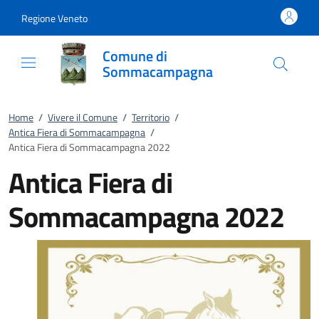
Vai al contenuto
accedi al menu
footer.enter
Regione Veneto
Comune di
Sommacampagna
Home
/
Vivere il Comune
/
Territorio
/
Antica Fiera di Sommacampagna
/
Antica Fiera di Sommacampagna 2022
Antica Fiera di
Sommacampagna 2022