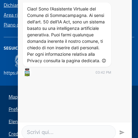
Dichiarazione di accessibilità
Ciao! Sono l'Assistente Virtuale del
Area riservata
Comune di Sommacampagna. Ai sensi
dell'art. 50 dell'IA Act, sono un sistema
Piano di Miglioramento dei servizi
basato su una intelligenza artificiale
generativa. Puoi farmi qualunque
domanda inerente il nostro comune, ti
SEGUICI SU
chiedo di non inserire dati personali.
Per ogni informazione relativa alla
Privacy consulta la pagina dedicata. 😊
https://designers.italia.it/
03:42 PM
Mappa del sito
Preferenze cookie
Elenco Siti Tematici
Credits