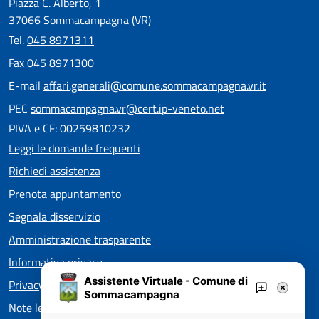
Piazza C. Alberto, 1
37066 Sommacampagna (VR)
Tel.
045 8971311
Fax
045 8971300
E-mail
affari.generali@comune.sommacampagna.vr.it
PEC
sommacampagna.vr@cert.ip-veneto.net
PIVA e CF: 00259810232
Leggi le domande frequenti
Richiedi assistenza
Prenota appuntamento
Segnala disservizio
Amministrazione trasparente
Informativa privacy
Assistente Virtuale - Comune di
Privacy policy EOS
Sommacampagna
Note legali