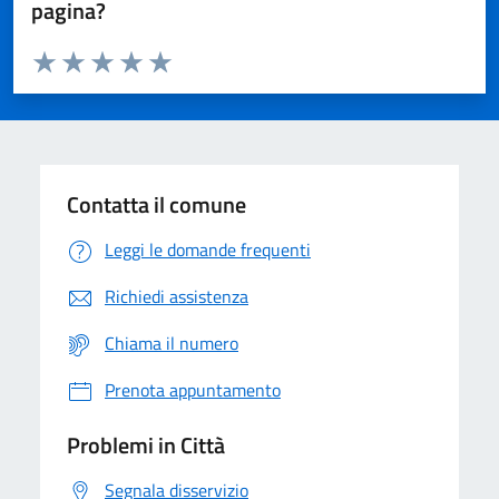
pagina?
Valuta da 1 a 5 stelle la pagina
Domanda
Valuta 1 stelle su 5
Valuta 2 stelle su 5
Valuta 3 stelle su 5
Valuta 4 stelle su 5
Valuta 5 stelle su 5
Contatta il comune
Leggi le domande frequenti
Richiedi assistenza
Chiama il numero
Prenota appuntamento
Problemi in Città
Segnala disservizio