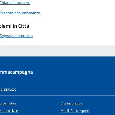
Chiama il numero
Prenota appuntamento
lemi in Città
Segnala disservizio
ommacampagna
DI SERVIZIO
urbanistica
Vita lavorativa
 stato civile
Mobilità e trasporti