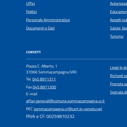
Uffici
Autorizzaz
Politici
Educazion
Personale Amministrativo
Appalti pub
Documenti e Dati
Salute, b
Turismo
CONTATTI
Piazza C. Alberto, 1
Leggi le 
37066 Sommacampagna (VR)
Richiedi a
Tel.
045 8971311
Prenota 
Fax
045 8971300
Segnala di
E-mail
affari.generali@comune.sommacampagna.vr.it
PEC
sommacampagna.vr@cert.ip-veneto.net
PIVA e CF: 00259810232