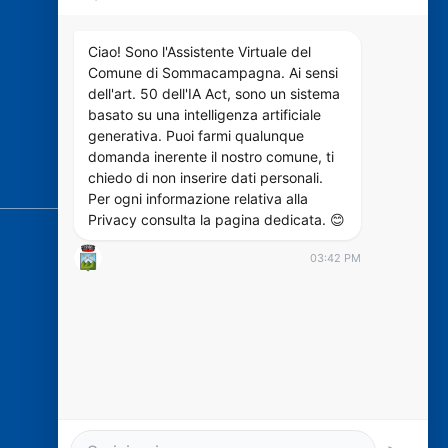
VIVERE IL COMUNE
Ciao! Sono l'Assistente Virtuale del
Comune di Sommacampagna. Ai sensi
dell'art. 50 dell'IA Act, sono un sistema
Luoghi
basato su una intelligenza artificiale
Eventi
generativa. Puoi farmi qualunque
domanda inerente il nostro comune, ti
chiedo di non inserire dati personali.
SEGUICI SU
Per ogni informazione relativa alla
Privacy consulta la pagina dedicata. 😊
03:42 PM
https://designers.italia.it/