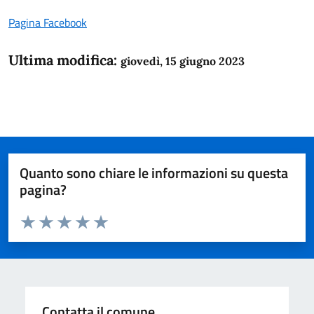
Pagina Facebook
Ultima modifica:
giovedì, 15 giugno 2023
Quanto sono chiare le informazioni su questa
pagina?
Valuta da 1 a 5 stelle la pagina
Domanda
Valuta 1 stelle su 5
Valuta 2 stelle su 5
Valuta 3 stelle su 5
Valuta 4 stelle su 5
Valuta 5 stelle su 5
Contatta il comune