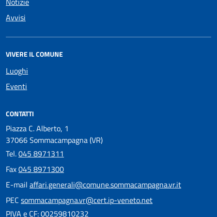
Notizie
Avvisi
VIVERE IL COMUNE
Luoghi
Eventi
CONTATTI
Piazza C. Alberto, 1
37066 Sommacampagna (VR)
Tel.
045 8971311
Fax
045 8971300
E-mail
affari.generali@comune.sommacampagna.vr.it
PEC
sommacampagna.vr@cert.ip-veneto.net
PIVA e CF: 00259810232