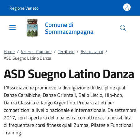
Vai al contenuto
accedi al menu
footer.enter
Regione Veneto
Comune di
Sommacampagna
Home
/
Vivere il Comune
/
Territorio
/
Associazioni
/
ASD Suegno Latino Danza
ASD Suegno Latino Danza
L'Associazione promuove la divulgazione di discipline quali
Danze Caraibiche, Danze Orientali, Ballo Liscio, Hip-hop,
Danza Classica e Tango Argentino. Prepara atleti per
competizioni a livello nazionale e internazionale. Da settembre
2017, con l'apertura della palestra con attrezzi, la possibilità
di frequentare corsi fitness quali Zumba, Pilates e Functional
Training.