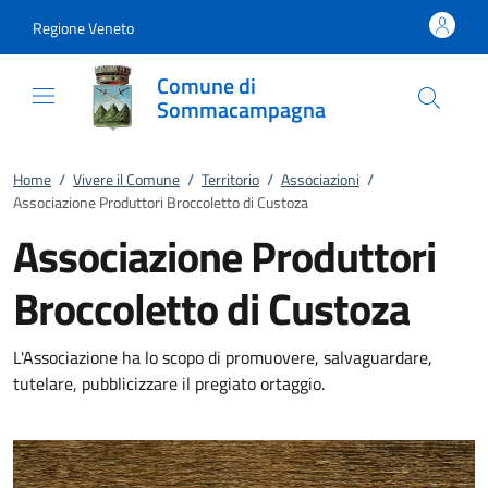
Vai al contenuto
accedi al menu
footer.enter
Regione Veneto
Comune di
Sommacampagna
Home
/
Vivere il Comune
/
Territorio
/
Associazioni
/
Associazione Produttori Broccoletto di Custoza
Associazione Produttori
Broccoletto di Custoza
L'Associazione ha lo scopo di promuovere, salvaguardare,
tutelare, pubblicizzare il pregiato ortaggio.