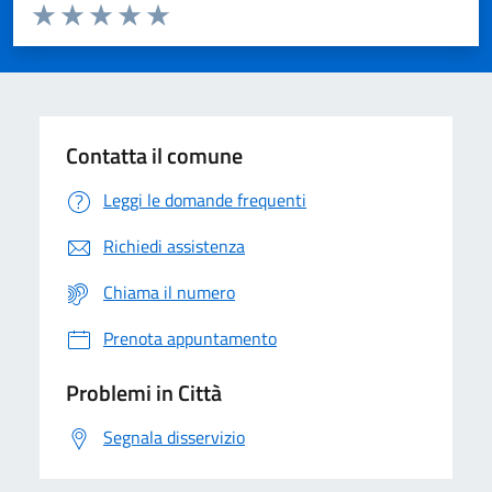
Valuta da 1 a 5 stelle la pagina
Domanda
Valuta 1 stelle su 5
Valuta 2 stelle su 5
Valuta 3 stelle su 5
Valuta 4 stelle su 5
Valuta 5 stelle su 5
Contatta il comune
Leggi le domande frequenti
Richiedi assistenza
Chiama il numero
Prenota appuntamento
Problemi in Città
Segnala disservizio