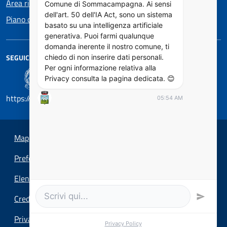
Area riservata
Comune di Sommacampagna. Ai sensi
dell'art. 50 dell'IA Act, sono un sistema
Piano di Miglioramento dei servizi
basato su una intelligenza artificiale
generativa. Puoi farmi qualunque
domanda inerente il nostro comune, ti
SEGUICI SU
chiedo di non inserire dati personali.
Per ogni informazione relativa alla
Privacy consulta la pagina dedicata. 😊
https://designers.italia.it/
05:54 AM
Mappa del sito
Preferenze cookie
Elenco Siti Tematici
Credits
Privacy
Privacy Policy