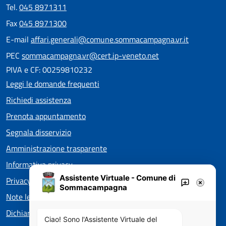
Tel.
045 8971311
Fax
045 8971300
E-mail
affari.generali@comune.sommacampagna.vr.it
PEC
sommacampagna.vr@cert.ip-veneto.net
PIVA e CF: 00259810232
Leggi le domande frequenti
Richiedi assistenza
Prenota appuntamento
Segnala disservizio
Amministrazione trasparente
Informativa privacy
Assistente Virtuale - Comune di
Privacy policy EOS
Sommacampagna
Note legali
Dichiarazione di accessibilità
Ciao! Sono l'Assistente Virtuale del