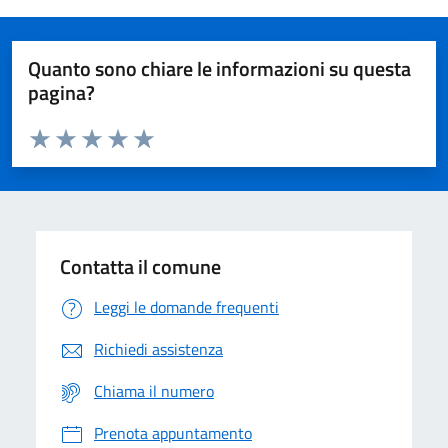
Quanto sono chiare le informazioni su questa
pagina?
Valuta da 1 a 5 stelle la pagina
Domanda
Valuta 1 stelle su 5
Valuta 2 stelle su 5
Valuta 3 stelle su 5
Valuta 4 stelle su 5
Valuta 5 stelle su 5
Contatta il comune
Leggi le domande frequenti
Richiedi assistenza
Chiama il numero
Prenota appuntamento