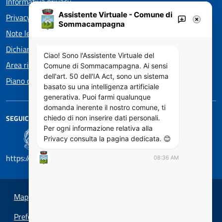
Informativa privacy
Assistente Virtuale - Comune di
Privacy policy EOS
Sommacampagna
Note legali
Dichiarazione di accessibilità
Ciao! Sono l'Assistente Virtuale del
Area riservata
Comune di Sommacampagna. Ai sensi
dell'art. 50 dell'IA Act, sono un sistema
Piano di Miglioramento dei servizi
basato su una intelligenza artificiale
generativa. Puoi farmi qualunque
domanda inerente il nostro comune, ti
SEGUICI SU
chiedo di non inserire dati personali.
Per ogni informazione relativa alla
Privacy consulta la pagina dedicata. 😊
https://designers.italia.it/
08:36 AM
Mappa del sito
Preferenze cookie