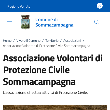
Vai al contenuto
accedi al menu
footer.enter
Regione Veneto
Comune di
Sommacampagna
Home
/
Vivere il Comune
/
Territorio
/
Associazioni
/
Associazione Volontari di Protezione Civile Sommacampagna
Associazione Volontari di
Protezione Civile
Sommacampagna
L'associazione effettua attività di Protezione Civile.