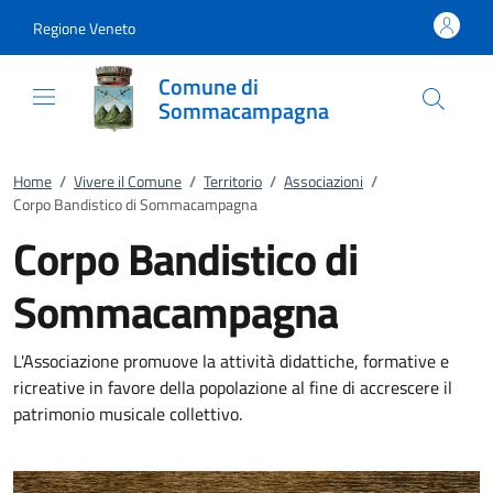
Vai al contenuto
accedi al menu
footer.enter
Regione Veneto
Comune di
Sommacampagna
Home
/
Vivere il Comune
/
Territorio
/
Associazioni
/
Corpo Bandistico di Sommacampagna
Corpo Bandistico di
Sommacampagna
L'Associazione promuove la attività didattiche, formative e
ricreative in favore della popolazione al fine di accrescere il
patrimonio musicale collettivo.