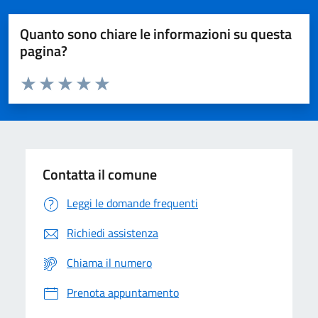
Quanto sono chiare le informazioni su questa
pagina?
Valuta da 1 a 5 stelle la pagina
Domanda
Valuta 1 stelle su 5
Valuta 2 stelle su 5
Valuta 3 stelle su 5
Valuta 4 stelle su 5
Valuta 5 stelle su 5
Contatta il comune
Leggi le domande frequenti
Richiedi assistenza
Chiama il numero
Prenota appuntamento