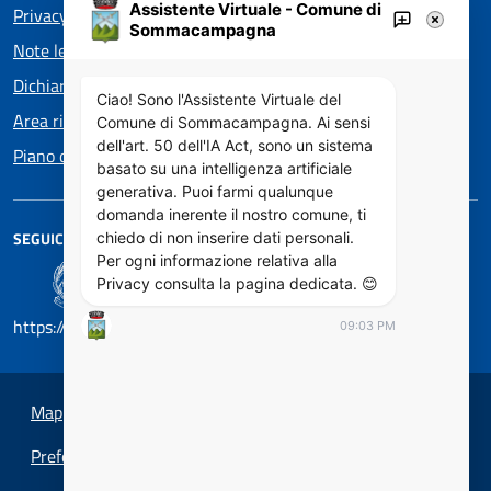
Assistente Virtuale - Comune di
Privacy policy EOS
Sommacampagna
Note legali
Dichiarazione di accessibilità
Ciao! Sono l'Assistente Virtuale del
Area riservata
Comune di Sommacampagna. Ai sensi
dell'art. 50 dell'IA Act, sono un sistema
Piano di Miglioramento dei servizi
basato su una intelligenza artificiale
generativa. Puoi farmi qualunque
domanda inerente il nostro comune, ti
SEGUICI SU
chiedo di non inserire dati personali.
Per ogni informazione relativa alla
Privacy consulta la pagina dedicata. 😊
https://designers.italia.it/
09:03 PM
Mappa del sito
Preferenze cookie