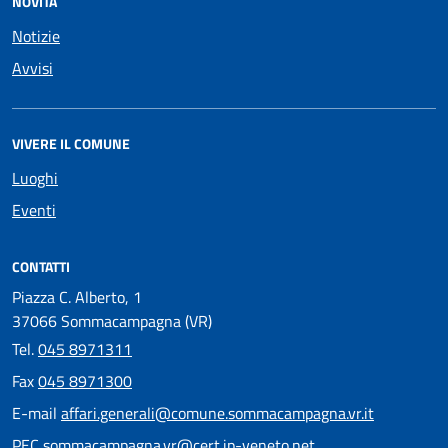
NOVITÀ
Notizie
Avvisi
VIVERE IL COMUNE
Luoghi
Eventi
CONTATTI
Piazza C. Alberto, 1
37066 Sommacampagna (VR)
Tel.
045 8971311
Fax
045 8971300
E-mail
affari.generali@comune.sommacampagna.vr.it
PEC
sommacampagna.vr@cert.ip-veneto.net