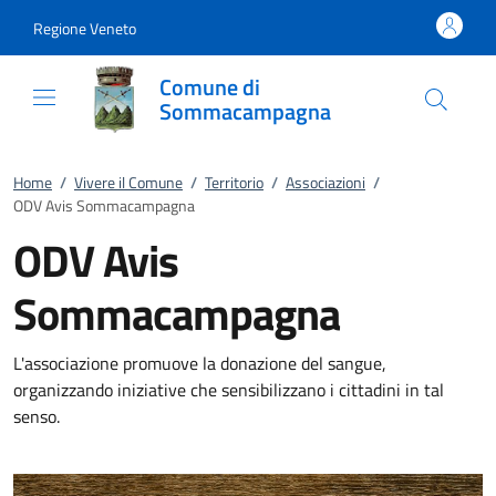
Vai al contenuto
accedi al menu
footer.enter
Regione Veneto
Comune di
Sommacampagna
Home
/
Vivere il Comune
/
Territorio
/
Associazioni
/
ODV Avis Sommacampagna
ODV Avis
Sommacampagna
L'associazione promuove la donazione del sangue,
organizzando iniziative che sensibilizzano i cittadini in tal
senso.