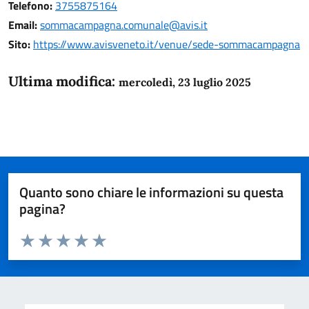
Telefono:
3755875164
Email:
sommacampagna.comunale@avis.it
Sito:
https://www.avisveneto.it/venue/sede-sommacampagna
Ultima modifica:
mercoledì, 23 luglio 2025
Quanto sono chiare le informazioni su questa
pagina?
Valuta da 1 a 5 stelle la pagina
Domanda
Valuta 1 stelle su 5
Valuta 2 stelle su 5
Valuta 3 stelle su 5
Valuta 4 stelle su 5
Valuta 5 stelle su 5