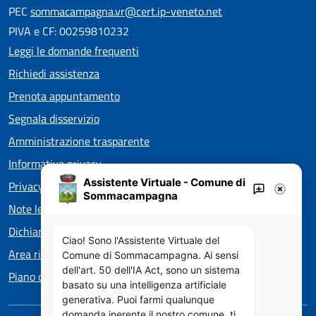
PEC
sommacampagna.vr@cert.ip-veneto.net
PIVA e CF: 00259810232
Leggi le domande frequenti
Richiedi assistenza
Prenota appuntamento
Segnala disservizio
Amministrazione trasparente
Informativa privacy
Assistente Virtuale - Comune di
Privacy policy EOS
Sommacampagna
Note legali
Dichiarazione di accessibilità
Ciao! Sono l'Assistente Virtuale del
Area riservata
Comune di Sommacampagna. Ai sensi
dell'art. 50 dell'IA Act, sono un sistema
Piano di Miglioramento dei servizi
basato su una intelligenza artificiale
generativa. Puoi farmi qualunque
domanda inerente il nostro comune, ti