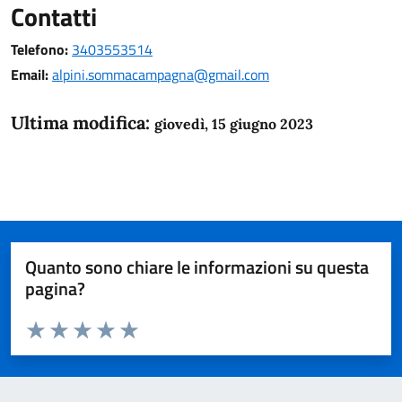
Contatti
Telefono:
3403553514
Email:
alpini.sommacampagna@gmail.com
Ultima modifica:
giovedì, 15 giugno 2023
Quanto sono chiare le informazioni su questa
pagina?
Valuta da 1 a 5 stelle la pagina
Domanda
Valuta 1 stelle su 5
Valuta 2 stelle su 5
Valuta 3 stelle su 5
Valuta 4 stelle su 5
Valuta 5 stelle su 5