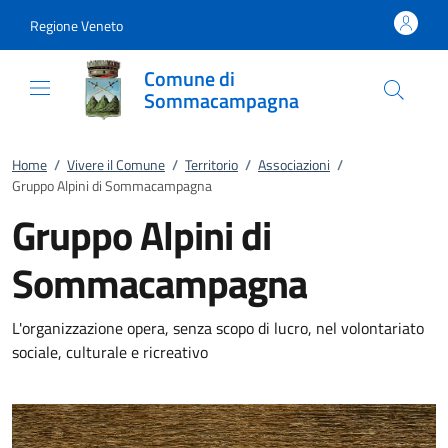
Vai al contenuto
accedi al menu
footer.enter
Regione Veneto
Comune di
Sommacampagna
Home
/
Vivere il Comune
/
Territorio
/
Associazioni
/
Gruppo Alpini di Sommacampagna
Gruppo Alpini di
Sommacampagna
L'organizzazione opera, senza scopo di lucro, nel volontariato
sociale, culturale e ricreativo