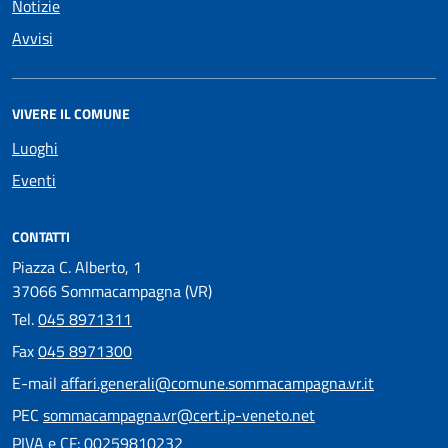
Notizie
Avvisi
VIVERE IL COMUNE
Luoghi
Eventi
CONTATTI
Piazza C. Alberto, 1
37066 Sommacampagna (VR)
Tel.
045 8971311
Fax
045 8971300
E-mail
affari.generali@comune.sommacampagna.vr.it
PEC
sommacampagna.vr@cert.ip-veneto.net
PIVA e CF: 00259810232