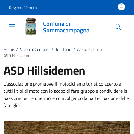
Vai al contenuto
accedi al menu
footer.enter
Regione Veneto
Comune di
Sommacampagna
Home
/
Vivere il Comune
/
Territorio
/
Associazioni
/
ASD Hillsidemen
ASD Hillsidemen
L'associazione promuove il motociclismo turistico aperto a
tutti i tipi di moto con lo scopo di fare gruppo e condividere la
passione per le due ruote coinvolgendo la partecipazione delle
famiglie