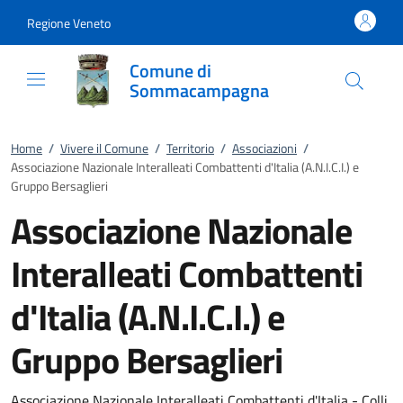
Vai al contenuto
accedi al menu
footer.enter
Regione Veneto
Comune di
Sommacampagna
Home
/
Vivere il Comune
/
Territorio
/
Associazioni
/
Associazione Nazionale Interalleati Combattenti d'Italia (A.N.I.C.I.) e
Gruppo Bersaglieri
Associazione Nazionale
Interalleati Combattenti
d'Italia (A.N.I.C.I.) e
Gruppo Bersaglieri
Associazione Nazionale Interalleati Combattenti d'Italia - Colli