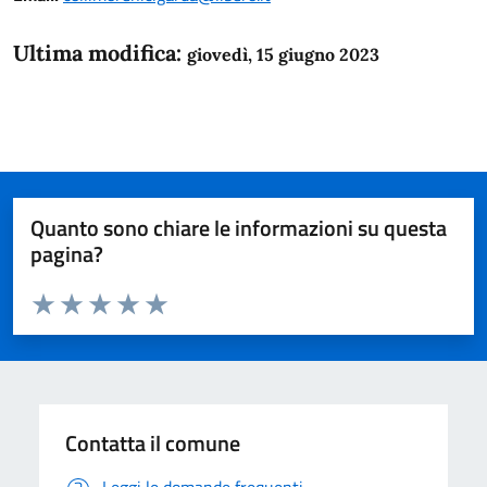
Ultima modifica:
giovedì, 15 giugno 2023
Quanto sono chiare le informazioni su questa
pagina?
Valuta da 1 a 5 stelle la pagina
Domanda
Valuta 1 stelle su 5
Valuta 2 stelle su 5
Valuta 3 stelle su 5
Valuta 4 stelle su 5
Valuta 5 stelle su 5
Contatta il comune