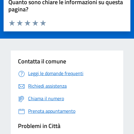
Quanto sono chiare le informazioni su questa
pagina?
Valuta da 1 a 5 stelle la pagina
Domanda
Valuta 1 stelle su 5
Valuta 2 stelle su 5
Valuta 3 stelle su 5
Valuta 4 stelle su 5
Valuta 5 stelle su 5
Contatta il comune
Leggi le domande frequenti
Richiedi assistenza
Chiama il numero
Prenota appuntamento
Problemi in Città