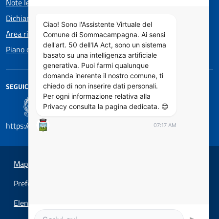
Note legali
Dichiarazione di accessibilità
Ciao! Sono l'Assistente Virtuale del
Area riservata
Comune di Sommacampagna. Ai sensi
dell'art. 50 dell'IA Act, sono un sistema
Piano di Miglioramento dei servizi
basato su una intelligenza artificiale
generativa. Puoi farmi qualunque
domanda inerente il nostro comune, ti
SEGUICI SU
chiedo di non inserire dati personali.
Per ogni informazione relativa alla
Privacy consulta la pagina dedicata. 😊
https://designers.italia.it/
07:17 AM
Mappa del sito
Preferenze cookie
Elenco Siti Tematici