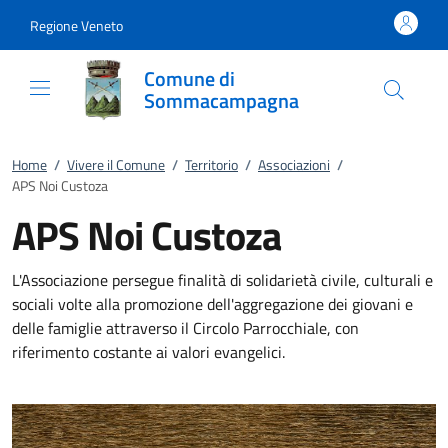
Vai al contenuto
accedi al menu
footer.enter
Regione Veneto
Comune di
Sommacampagna
Home
/
Vivere il Comune
/
Territorio
/
Associazioni
/
APS Noi Custoza
APS Noi Custoza
L'Associazione persegue finalità di solidarietà civile, culturali e
sociali volte alla promozione dell'aggregazione dei giovani e
delle famiglie attraverso il Circolo Parrocchiale, con
riferimento costante ai valori evangelici.