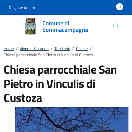
Vai al contenuto
accedi al menu
footer.enter
Regione Veneto
Comune di
Sommacampagna
Home
/
Vivere il Comune
/
Territorio
/
Chiese
/
Chiesa parrocchiale San Pietro in Vinculis di Custoza
Chiesa parrocchiale San
Pietro in Vinculis di
Custoza