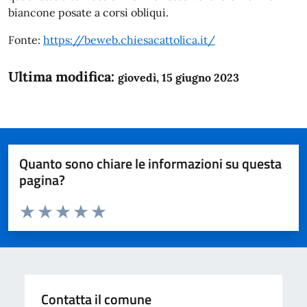
biancone posate a corsi obliqui.
Fonte:
https://beweb.chiesacattolica.it/
Ultima modifica:
giovedì, 15 giugno 2023
Quanto sono chiare le informazioni su questa
pagina?
Valuta da 1 a 5 stelle la pagina
Domanda
Valuta 1 stelle su 5
Valuta 2 stelle su 5
Valuta 3 stelle su 5
Valuta 4 stelle su 5
Valuta 5 stelle su 5
Contatta il comune