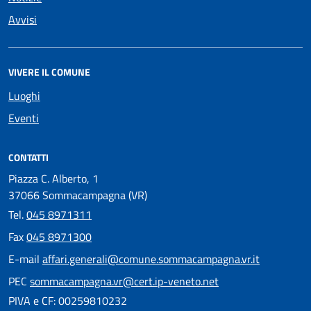
Avvisi
VIVERE IL COMUNE
Luoghi
Eventi
CONTATTI
Piazza C. Alberto, 1
37066 Sommacampagna (VR)
Tel.
045 8971311
Fax
045 8971300
E-mail
affari.generali@comune.sommacampagna.vr.it
PEC
sommacampagna.vr@cert.ip-veneto.net
PIVA e CF: 00259810232