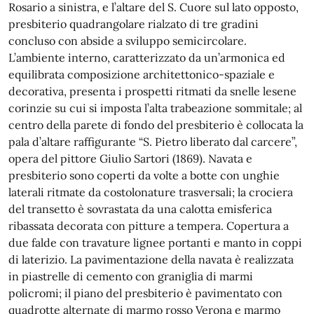
Rosario a sinistra, e l’altare del S. Cuore sul lato opposto,
presbiterio quadrangolare rialzato di tre gradini
concluso con abside a sviluppo semicircolare.
L’ambiente interno, caratterizzato da un’armonica ed
equilibrata composizione architettonico-spaziale e
decorativa, presenta i prospetti ritmati da snelle lesene
corinzie su cui si imposta l’alta trabeazione sommitale; al
centro della parete di fondo del presbiterio è collocata la
pala d’altare raffigurante “S. Pietro liberato dal carcere”,
opera del pittore Giulio Sartori (1869). Navata e
presbiterio sono coperti da volte a botte con unghie
laterali ritmate da costolonature trasversali; la crociera
del transetto è sovrastata da una calotta emisferica
ribassata decorata con pitture a tempera. Copertura a
due falde con travature lignee portanti e manto in coppi
di laterizio. La pavimentazione della navata è realizzata
in piastrelle di cemento con graniglia di marmi
policromi; il piano del presbiterio è pavimentato con
quadrotte alternate di marmo rosso Verona e marmo