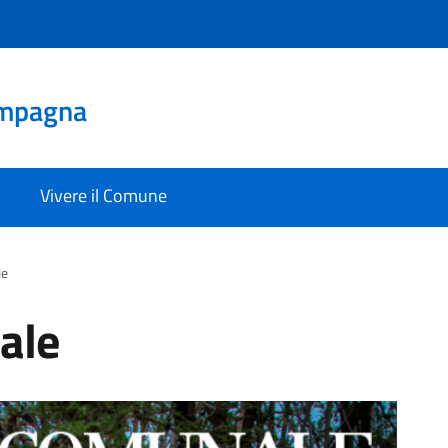
mpagna
Vivere il Comune
le
ale