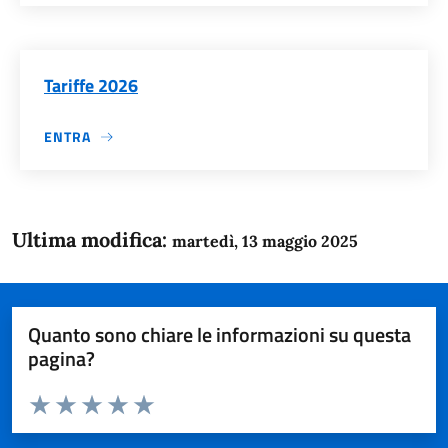
Tariffe 2026
ENTRA
Ultima modifica:
martedì, 13 maggio 2025
Quanto sono chiare le informazioni su questa
pagina?
Valuta da 1 a 5 stelle la pagina
Domanda
Valuta 1 stelle su 5
Valuta 2 stelle su 5
Valuta 3 stelle su 5
Valuta 4 stelle su 5
Valuta 5 stelle su 5