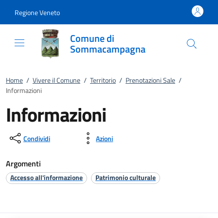
Vai al contenuto
accedi al menu
footer.enter
Regione Veneto
Comune di
Sommacampagna
Home
/
Vivere il Comune
/
Territorio
/
Prenotazioni Sale
/
Informazioni
Informazioni
Condividi
Azioni
Argomenti
Accesso all'informazione
Patrimonio culturale