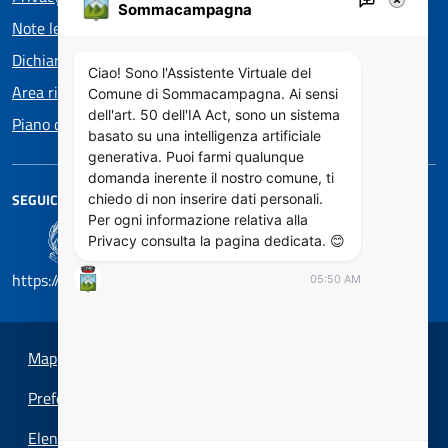
Sommacampagna
Note legali
Dichiarazione di accessibilità
Ciao! Sono l'Assistente Virtuale del
Area riservata
Comune di Sommacampagna. Ai sensi
dell'art. 50 dell'IA Act, sono un sistema
Piano di Miglioramento dei servizi
basato su una intelligenza artificiale
generativa. Puoi farmi qualunque
domanda inerente il nostro comune, ti
SEGUICI SU
chiedo di non inserire dati personali.
Per ogni informazione relativa alla
Privacy consulta la pagina dedicata. 😊
https://designers.italia.it/
05:50 AM
Mappa del sito
Preferenze cookie
Elenco Siti Tematici