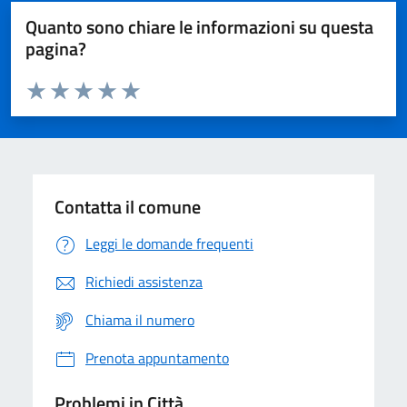
Quanto sono chiare le informazioni su questa
pagina?
Valuta da 1 a 5 stelle la pagina
Domanda
Valuta 1 stelle su 5
Valuta 2 stelle su 5
Valuta 3 stelle su 5
Valuta 4 stelle su 5
Valuta 5 stelle su 5
Contatta il comune
Leggi le domande frequenti
Richiedi assistenza
Chiama il numero
Prenota appuntamento
Problemi in Città