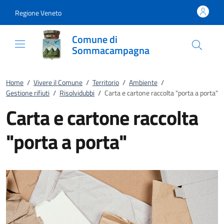
Vai al contenuto
accedi al menu
footer.enter
Regione Veneto
Comune di
Sommacampagna
Home
/
Vivere il Comune
/
Territorio
/
Ambiente
/
Gestione rifiuti
/
Risolvidubbi
/
Carta e cartone raccolta "porta a porta"
Carta e cartone raccolta
"porta a porta"