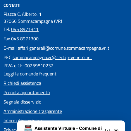
CONTATTI
Piazza C. Alberto, 1
37066 Sommacampagna (VR)
Tel.
045 8971311
Fax
045 8971300
E-mail
affari.generali@comune.sommacampagna.vr.it
PEC
sommacampagna.vr@cert.ip-veneto.net
PIVA e CF: 00259810232
Leggi le domande frequenti
Richiedi assistenza
Prenota appuntamento
Segnala disservizio
Amministrazione trasparente
Informativa privacy
Assistente Virtuale - Comune di
Privacy policy EOS