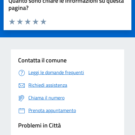
Quanto sono chiare le informazioni su questa
pagina?
Valuta da 1 a 5 stelle la pagina
Domanda
Valuta 1 stelle su 5
Valuta 2 stelle su 5
Valuta 3 stelle su 5
Valuta 4 stelle su 5
Valuta 5 stelle su 5
Contatta il comune
Leggi le domande frequenti
Richiedi assistenza
Chiama il numero
Prenota appuntamento
Problemi in Città