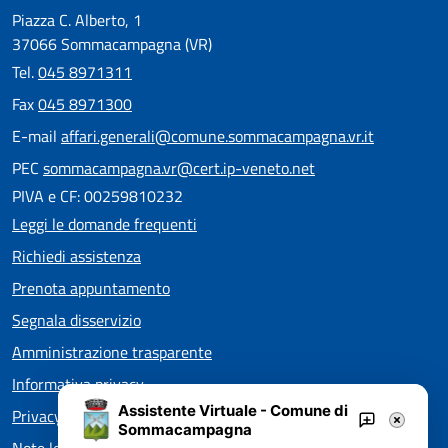
Piazza C. Alberto, 1
37066 Sommacampagna (VR)
Tel.
045 8971311
Fax
045 8971300
E-mail
affari.generali@comune.sommacampagna.vr.it
PEC
sommacampagna.vr@cert.ip-veneto.net
PIVA e CF: 00259810232
Leggi le domande frequenti
Richiedi assistenza
Prenota appuntamento
Segnala disservizio
Amministrazione trasparente
Informativa privacy
Assistente Virtuale - Comune di
Privacy policy EOS
Sommacampagna
Note legali