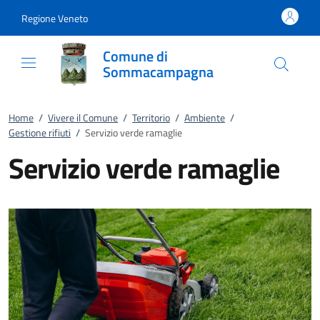
Vai al contenuto
accedi al menu
footer.enter
Regione Veneto
Comune di
Sommacampagna
Home
/
Vivere il Comune
/
Territorio
/
Ambiente
/
Gestione rifiuti
/
Servizio verde ramaglie
Servizio verde ramaglie