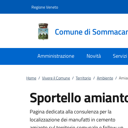
Vai al contenuto
accedi al menu
footer.enter
Regione Veneto
Comune di Sommaca
Amministrazione
Novità
Servizi
Home
/
Vivere il Comune
/
Territorio
/
Ambiente
/
Amian
Sportello amiant
Pagina dedicata alla consulenza per la
localizzazione dei manufatti in cemento
amianto sul territorio comunale e follow up