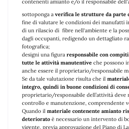
contenenti amianto e/o il responsabile dell'at
sottoponga a
verifica le strutture da parte
fine di valutare le condizioni dei manufatti 
di un rilascio di fibre nell'ambiente e la pos
dagli occupanti, redigendo un dettagliato 
fotografica;
designi una figura
responsabile con compiti
tutte le attività manutentive
che possono int
anche essere il proprietario/responsabil
Se da tale valutazione risulta che il
material
integro, quindi in buone condizioni di con
proprietario/responsabile dell’attività dev
controllo e manutenzione, comprendente ve
Quando il
materiale contenente amianto risu
deteriorato
è necessario un intervento di bo
vigente, previa approvazione del Piano di La