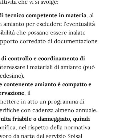
tività che vi si svolge:
 di tecnico competente in materia
, al
in amianto per escludere l'eventualità
sibilità che possano essere inalate
rapporto corredato di documentazione
 di controllo e coordinamento di
eressare i materiali di amianto (può
e medesimo).
e contenente amianto è compatto e
servazione
, il
e mettere in atto un programma di
rifiche con cadenza almeno annuale.
lta friabile o danneggiato, quindi
nifica, nel rispetto della normativa
voro da parte del servizio Spisal