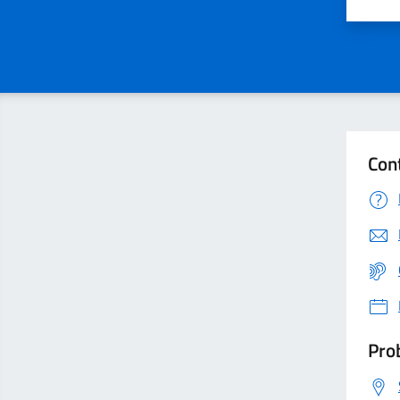
Valu
Con
Prob