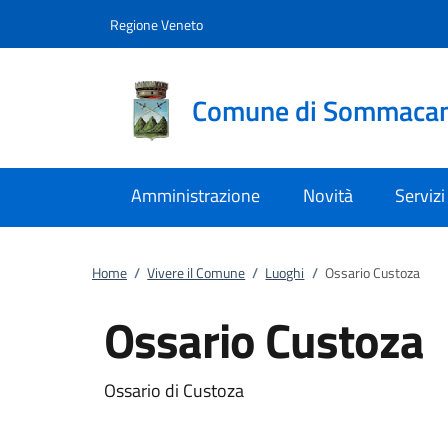
Vai al contenuto
accedi al menu
footer.enter
Regione Veneto
Comune di Sommaca
Amministrazione
Novità
Servizi
Home
/
Vivere il Comune
/
Luoghi
/
Ossario Custoza
Ossario Custoza
Ossario di Custoza