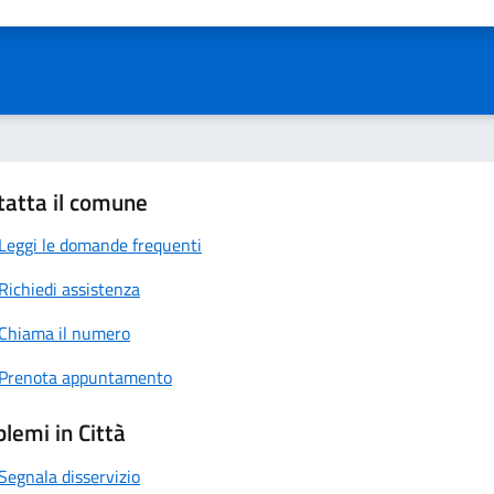
ta 1 stelle su 5
Valuta 2 stelle su 5
Valuta 3 stelle su 5
Valuta 4 stelle su 5
Valuta 5 stelle su 5
tatta il comune
Leggi le domande frequenti
Richiedi assistenza
Chiama il numero
Prenota appuntamento
lemi in Città
Segnala disservizio