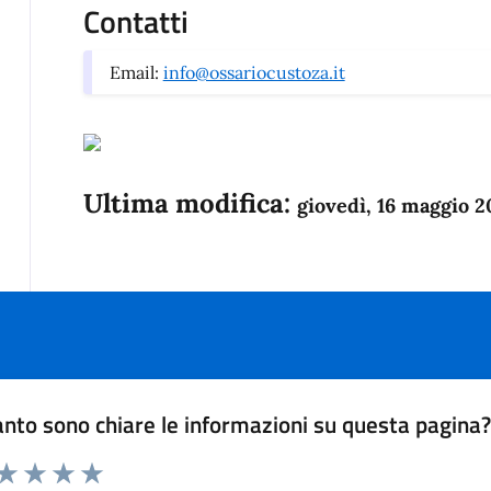
Contatti
Email:
info@ossariocustoza.it
Ultima modifica:
giovedì, 16 maggio 2
nto sono chiare le informazioni su questa pagina
 da 1 a 5 stelle la pagina
anda