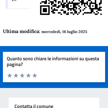
Ultima modifica:
mercoledì, 16 luglio 2025
Quanto sono chiare le informazioni su questa
pagina?
Valuta da 1 a 5 stelle la pagina
Domanda
Valuta 1 stelle su 5
Valuta 2 stelle su 5
Valuta 3 stelle su 5
Valuta 4 stelle su 5
Valuta 5 stelle su 5
Contatta il comune