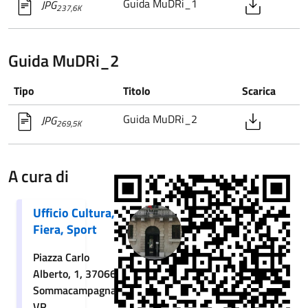
Guida MuDRi_1
JPG
237,6K
Guida MuDRi_2
Tipo
Titolo
Scarica
Guida MuDRi_2
JPG
269,5K
A cura di
Ufficio Cultura,
Fiera, Sport
Piazza Carlo
Alberto, 1, 37066
Sommacampagna
VR