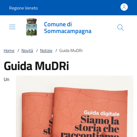
Vai al contenuto
accedi al menu
footer.enter
Regione Veneto
Comune di
Sommacampagna
Home
/
Novità
/
Notizie
/
Guida MuDRi
Guida MuDRi
Un