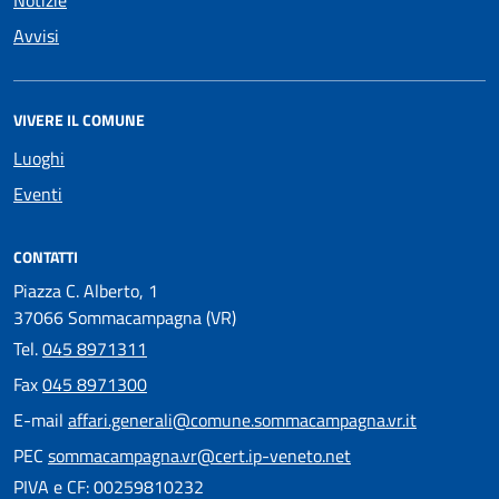
Avvisi
VIVERE IL COMUNE
Luoghi
Eventi
CONTATTI
Piazza C. Alberto, 1
37066 Sommacampagna (VR)
Tel.
045 8971311
Fax
045 8971300
E-mail
affari.generali@comune.sommacampagna.vr.it
PEC
sommacampagna.vr@cert.ip-veneto.net
PIVA e CF: 00259810232