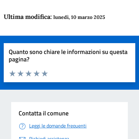
Ultima modifica:
lunedì, 10 marzo 2025
Quanto sono chiare le informazioni su questa
pagina?
Valuta da 1 a 5 stelle la pagina
Domanda
Valuta 1 stelle su 5
Valuta 2 stelle su 5
Valuta 3 stelle su 5
Valuta 4 stelle su 5
Valuta 5 stelle su 5
Contatta il comune
Leggi le domande frequenti
Richiedi assistenza