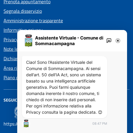
Prenota appuntamento
Segnala disservizio
Amministrazione trasparente
Informativa privacy
Assistente Virtuale - Comune di
Privacy policy EOS
Sommacampagna
Note legali
Dichiarazione di accessibilità
Ciao! Sono l'Assistente Virtuale del
Area riservata
Comune di Sommacampagna. Ai sensi
dell'art. 50 dell'IA Act, sono un sistema
Piano di Miglioramento dei servizi
basato su una intelligenza artificiale
generativa. Puoi farmi qualunque
domanda inerente il nostro comune, ti
SEGUICI SU
chiedo di non inserire dati personali.
Per ogni informazione relativa alla
Privacy consulta la pagina dedicata. 😊
https://designers.italia.it/
08:47 PM