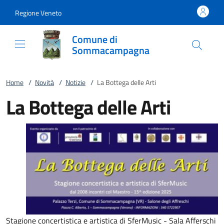
Vai al contenuto
accedi al menu
footer.enter
Regione Veneto
Comune di
Sommacampagna
Home
/
Novità
/
Notizie
/
La Bottega delle Arti
La Bottega delle Arti
Stagione concertistica e artistica di SferMusic - Sala Afferschi