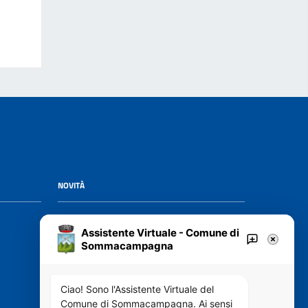
NOVITÀ
Notizie
Assistente Virtuale - Comune di
Avvisi
Sommacampagna
VIVERE IL COMUNE
Ciao! Sono l'Assistente Virtuale del
Comune di Sommacampagna. Ai sensi