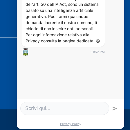
dell'art. 50 dell'IA Act, sono un sistema
Luoghi
basato su una intelligenza artificiale
Eventi
generativa. Puoi farmi qualunque
domanda inerente il nostro comune, ti
chiedo di non inserire dati personali.
SEGUICI SU
Per ogni informazione relativa alla
Privacy consulta la pagina dedicata. 😊
01:52 PM
https://designers.italia.it/
Privacy Policy