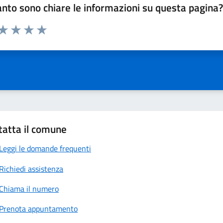
nto sono chiare le informazioni su questa pagina
 da 1 a 5 stelle la pagina
anda
ta 1 stelle su 5
Valuta 2 stelle su 5
Valuta 3 stelle su 5
Valuta 4 stelle su 5
Valuta 5 stelle su 5
tatta il comune
Leggi le domande frequenti
Richiedi assistenza
Chiama il numero
Prenota appuntamento