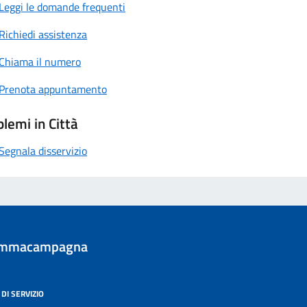
Leggi le domande frequenti
Richiedi assistenza
Chiama il numero
Prenota appuntamento
lemi in Città
Segnala disservizio
ommacampagna
DI SERVIZIO