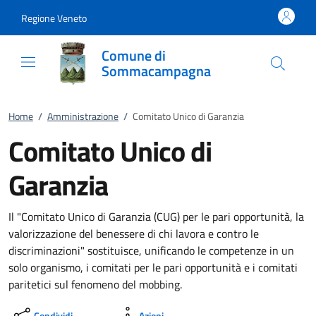
Vai al contenuto
accedi al menu
footer.enter
Regione Veneto
Comune di
Sommacampagna
Home
/
Amministrazione
/
Comitato Unico di Garanzia
Comitato Unico di
Garanzia
Il "Comitato Unico di Garanzia (CUG) per le pari opportunità, la
valorizzazione del benessere di chi lavora e contro le
discriminazioni" sostituisce, unificando le competenze in un
solo organismo, i comitati per le pari opportunità e i comitati
paritetici sul fenomeno del mobbing.
Condividi
Azioni