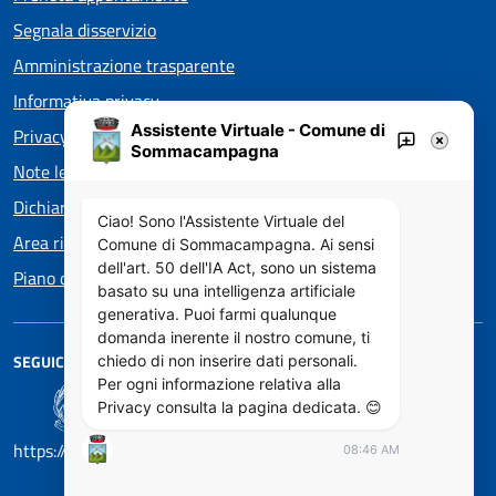
Segnala disservizio
Amministrazione trasparente
Informativa privacy
Assistente Virtuale - Comune di
Privacy policy EOS
Sommacampagna
Note legali
Dichiarazione di accessibilità
Ciao! Sono l'Assistente Virtuale del
Area riservata
Comune di Sommacampagna. Ai sensi
dell'art. 50 dell'IA Act, sono un sistema
Piano di Miglioramento dei servizi
basato su una intelligenza artificiale
generativa. Puoi farmi qualunque
domanda inerente il nostro comune, ti
SEGUICI SU
chiedo di non inserire dati personali.
Per ogni informazione relativa alla
Privacy consulta la pagina dedicata. 😊
https://designers.italia.it/
08:46 AM