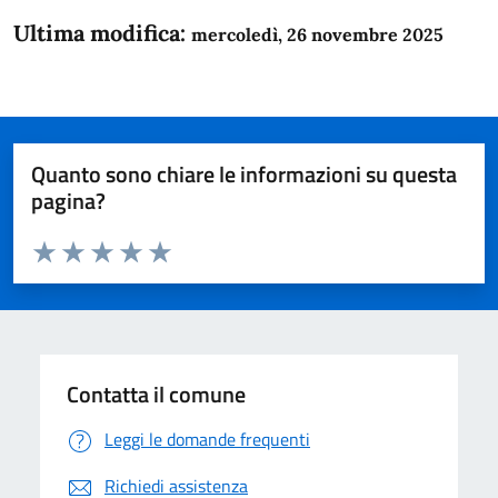
Ultima modifica:
mercoledì, 26 novembre 2025
Quanto sono chiare le informazioni su questa
pagina?
Valuta da 1 a 5 stelle la pagina
Domanda
Valuta 1 stelle su 5
Valuta 2 stelle su 5
Valuta 3 stelle su 5
Valuta 4 stelle su 5
Valuta 5 stelle su 5
Contatta il comune
Leggi le domande frequenti
Richiedi assistenza