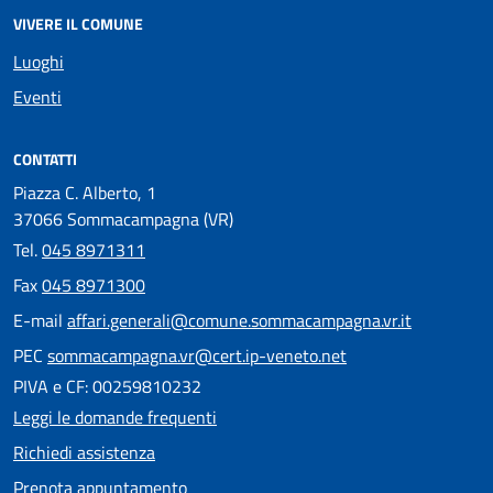
VIVERE IL COMUNE
Luoghi
Eventi
CONTATTI
Piazza C. Alberto, 1
37066 Sommacampagna (VR)
Tel.
045 8971311
Fax
045 8971300
E-mail
affari.generali@comune.sommacampagna.vr.it
PEC
sommacampagna.vr@cert.ip-veneto.net
PIVA e CF: 00259810232
Leggi le domande frequenti
Richiedi assistenza
Prenota appuntamento