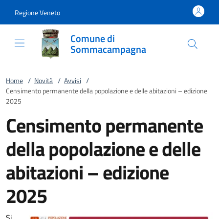
Vai al contenuto
accedi al menu
footer.enter
Regione Veneto
Comune di
Sommacampagna
Home
/
Novità
/
Avvisi
/
Censimento permanente della popolazione e delle abitazioni – edizione
2025
Censimento permanente
della popolazione e delle
abitazioni – edizione
2025
Si