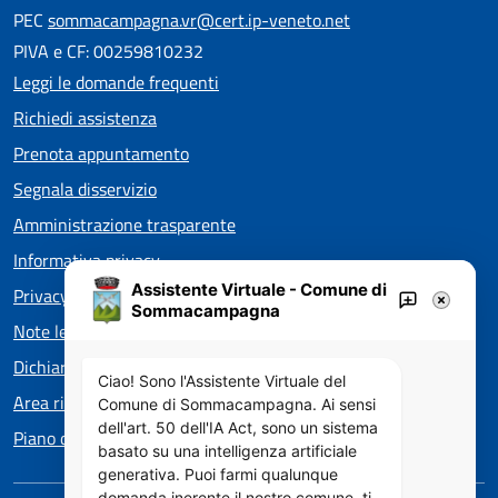
PEC
sommacampagna.vr@cert.ip-veneto.net
PIVA e CF: 00259810232
Leggi le domande frequenti
Richiedi assistenza
Prenota appuntamento
Segnala disservizio
Amministrazione trasparente
Informativa privacy
Assistente Virtuale - Comune di
Privacy policy EOS
Sommacampagna
Note legali
Dichiarazione di accessibilità
Ciao! Sono l'Assistente Virtuale del
Area riservata
Comune di Sommacampagna. Ai sensi
dell'art. 50 dell'IA Act, sono un sistema
Piano di Miglioramento dei servizi
basato su una intelligenza artificiale
generativa. Puoi farmi qualunque
domanda inerente il nostro comune, ti