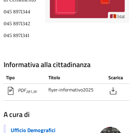
045 8971344
045 8971342
045 8971341
Informativa alla cittadinanza
Tipo
Titolo
Scarica
flyer-informativo2025
PDF
281,3K
A cura di
Ufficio Demografici