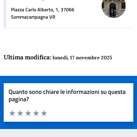
Piazza Carlo Alberto, 1, 37066
Sommacampagna VR
Ultima modifica:
lunedì, 17 novembre 2025
Quanto sono chiare le informazioni su questa
pagina?
Valuta da 1 a 5 stelle la pagina
Domanda
Valuta 1 stelle su 5
Valuta 2 stelle su 5
Valuta 3 stelle su 5
Valuta 4 stelle su 5
Valuta 5 stelle su 5