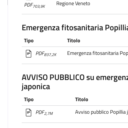
Regione Veneto
PDF
703,9K
Emergenza fitosanitaria Popilli
Tipo
Titolo
Emergenza fitosanitaria Popi
PDF
837,2K
AVVISO PUBBLICO su emergenza 
japonica
Tipo
Titolo
Avviso pubblico Popillia 
PDF
2,7M