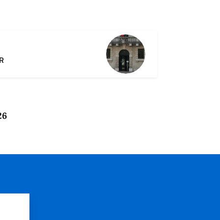
VR
26
?