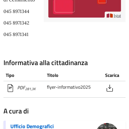
045 8971344
045 8971342
045 8971341
Informativa alla cittadinanza
Tipo
Titolo
Scarica
flyer-informativo2025
PDF
281,3K
A cura di
Ufficio Demografici