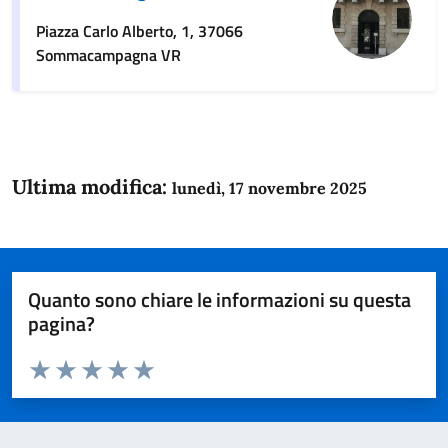
Piazza Carlo Alberto, 1, 37066
Sommacampagna VR
Ultima modifica:
lunedì, 17 novembre 2025
Quanto sono chiare le informazioni su questa
pagina?
Valuta da 1 a 5 stelle la pagina
Domanda
Valuta 1 stelle su 5
Valuta 2 stelle su 5
Valuta 3 stelle su 5
Valuta 4 stelle su 5
Valuta 5 stelle su 5