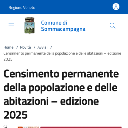
Vai al contenuto
accedi al menu
footer.enter
Regione Veneto
Comune di
Sommacampagna
Home
/
Novità
/
Avvisi
/
Censimento permanente della popolazione e delle abitazioni – edizione
2025
Censimento permanente
della popolazione e delle
abitazioni – edizione
2025
Si