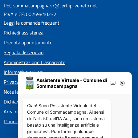
PEC
sommacampagna.vr@cert.ip-veneto.net
PIVA e CF: 00259810232
Leggi le domande frequenti
Richiedi assistenza
Prenota appuntamento
Segnala disservizio
Amministrazione trasparente
Informativa privacy
Assistente Virtuale - Comune di
Privacy policy EOS
Sommacampagna
Note legali
Dichiarazione di accessibilità
Ciao! Sono l'Assistente Virtuale del
Area riservata
Comune di Sommacampagna. Ai sensi
dell'art. 50 dell'IA Act, sono un sistema
Piano di Miglioramento dei servizi
basato su una intelligenza artificiale
generativa. Puoi farmi qualunque
domanda inerente il nostro comune, ti