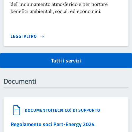
dell’inquinamento atmosferico e per portare
benefici ambientali, sociali ed economici.
LEGGI ALTRO
COM'E' SOMMACAMPAGNA!}
Tutti i servizi
Documenti
DOCUMENTO(TECNICO) DI SUPPORTO
Regolamento soci Part-Energy 2024