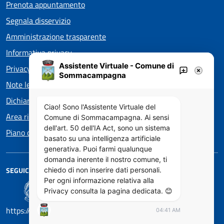
Prenota appuntamento
Segnala disservizio
Amministrazione trasparente
Informativa privacy
Assistente Virtuale - Comune di
Privacy policy EOS
Sommacampagna
Note legali
Dichiarazione di accessibilità
Ciao! Sono l'Assistente Virtuale del
Area riservata
Comune di Sommacampagna. Ai sensi
dell'art. 50 dell'IA Act, sono un sistema
Piano di Miglioramento dei servizi
basato su una intelligenza artificiale
generativa. Puoi farmi qualunque
domanda inerente il nostro comune, ti
SEGUICI SU
chiedo di non inserire dati personali.
Per ogni informazione relativa alla
Privacy consulta la pagina dedicata. 😊
https://designers.italia.it/
04:41 AM