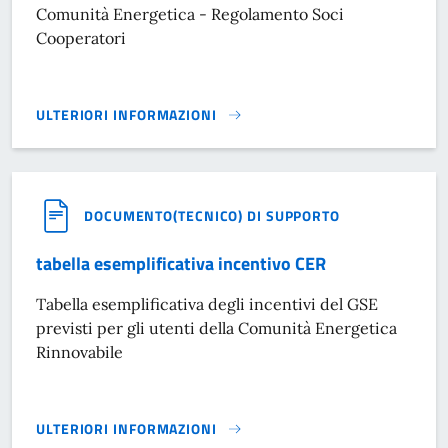
Comunità Energetica - Regolamento Soci
Cooperatori
ULTERIORI INFORMAZIONI
REGOLAMENTO SOCI PART-ENERGY 2024}
DOCUMENTO(TECNICO) DI SUPPORTO
tabella esemplificativa incentivo CER
Tabella esemplificativa degli incentivi del GSE
previsti per gli utenti della Comunità Energetica
Rinnovabile
ULTERIORI INFORMAZIONI
TABELLA ESEMPLIFICATIVA INCENTIVO CER}