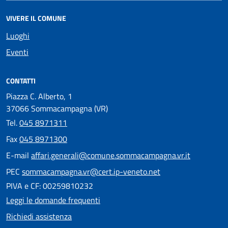
VIVERE IL COMUNE
Luoghi
Eventi
CONTATTI
Piazza C. Alberto, 1
37066 Sommacampagna (VR)
Tel.
045 8971311
Fax
045 8971300
E-mail
affari.generali@comune.sommacampagna.vr.it
PEC
sommacampagna.vr@cert.ip-veneto.net
PIVA e CF: 00259810232
Leggi le domande frequenti
Richiedi assistenza