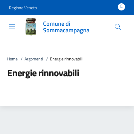
Vai al contenuto
accedi al menu
footer.enter
Regione Veneto
Comune di
Sommacampagna
Home
/
Argomenti
/
Energie rinnovabili
Energie rinnovabili