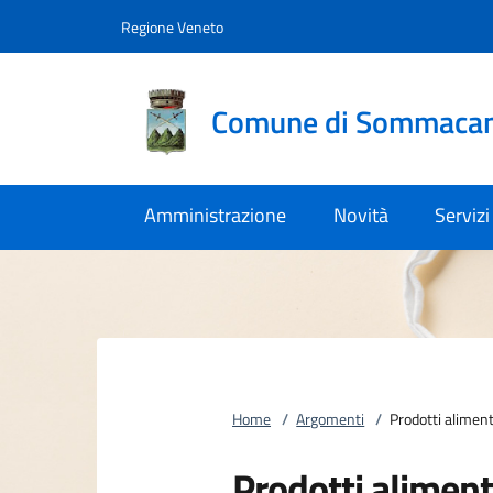
Vai al contenuto
accedi al menu
footer.enter
Regione Veneto
Comune di Sommaca
Amministrazione
Novità
Servizi
Home
/
Argomenti
/
Prodotti aliment
Prodotti aliment