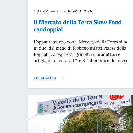
NOTIZIA
06 FEBBRAIO 2026
Il Mercato della Terra Slow Food
raddoppia!
L'appuntamento con il Mercato della Terra si fa
in due: dal mese di febbraio infatti Piazza della
Repubblica ospiterà agricoltori, produttori e
artigiani del cibo la 1^ e 3^ domenica del mese
LEGGI ALTRO
IL MERCATO DELLA TERRA SLOW FOOD RADDOPPIA! }