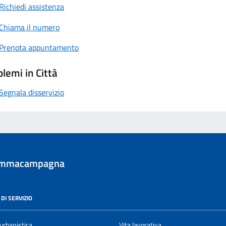
Richiedi assistenza
Chiama il numero
Prenota appuntamento
lemi in Città
Segnala disservizio
ommacampagna
DI SERVIZIO
urbanistica
Vita lavorativa