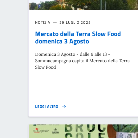
NOTIZIA
29 LUGLIO 2025
Mercato della Terra Slow Food
domenica 3 Agosto
Domenica 3 Agosto - dalle 9 alle 13 -
Sommacampagna ospita il Mercato della Terra
Slow Food
LEGGI ALTRO
MERCATO DELLA TERRA SLOW FOOD DOMENICA 3 AGO