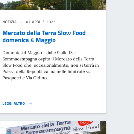
NOTIZIA
01 APRILE 2025
Mercato della Terra Slow Food
domenica 4 Maggio
Domenica 4 Maggio - dalle 9 alle 13 -
Sommacampagna ospita il Mercato della Terra
Slow Food che, eccezionalmente, non si terrà in
Piazza della Repubblica ma nelle limitrofe via
Pasquetti e Via Gidino.
LEGGI ALTRO
E ED ESERCIZI STORICI DEL COMUNE DI SOMMACAMPAGNA}
MERCATO DELLA TERRA SLOW FOOD DOMENICA 4 MAGGIO}