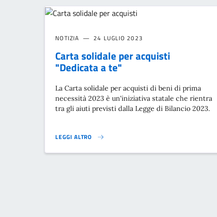
NOTIZIA
24 LUGLIO 2023
Carta solidale per acquisti
"Dedicata a te"
La Carta solidale per acquisti di beni di prima
necessità 2023 è un'iniziativa statale che rientra
tra gli aiuti previsti dalla Legge di Bilancio 2023.
LEGGI ALTRO
CARTA SOLIDALE PER ACQUISTI "DEDICATA A TE"}