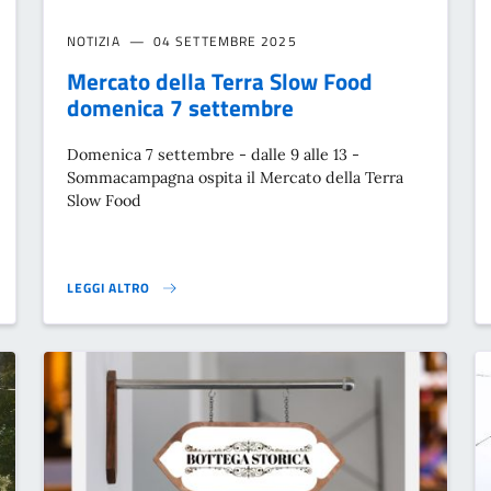
NOTIZIA
04 SETTEMBRE 2025
Mercato della Terra Slow Food
domenica 7 settembre
Domenica 7 settembre - dalle 9 alle 13 -
Sommacampagna ospita il Mercato della Terra
Slow Food
LEGGI ALTRO
MERCATO DELLA TERRA SLOW FOOD DOMENICA 7 SETTEMBRE}