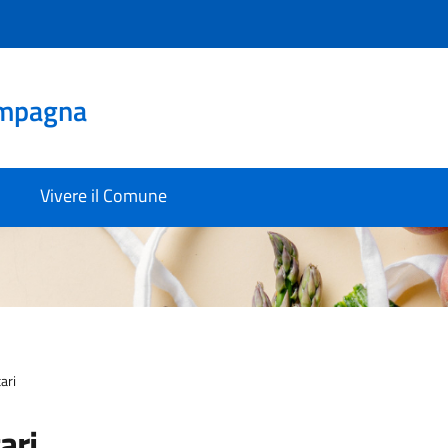
mpagna
Vivere il Comune
ari
ari