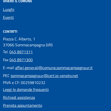
VIVERE IL COMUNE
Luoghi
Eventi
CONTATTI
Piazza C. Alberto, 1
37066 Sommacampagna (VR)
Tel.
045 8971311
Fax
045 8971300
E-mail
affari.generali@comune.sommacampagna.vr.it
PEC
sommacampagna.vr@cert.ip-veneto.net
PIVA e CF: 00259810232
Leggi le domande frequenti
Richiedi assistenza
Prenota appuntamento