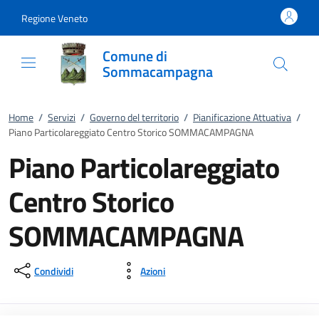
Vai al contenuto
accedi al menu
footer.enter
Regione Veneto
Comune di
Sommacampagna
Home
/
Servizi
/
Governo del territorio
/
Pianificazione Attuativa
/
Piano Particolareggiato Centro Storico SOMMACAMPAGNA
Piano Particolareggiato
Centro Storico
SOMMACAMPAGNA
Condividi
Azioni