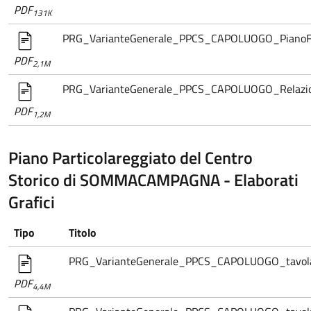
PDF
131K
PRG_VarianteGenerale_PPCS_CAPOLUOGO_PianoFi
PDF
2,1M
PRG_VarianteGenerale_PPCS_CAPOLUOGO_Relazi
PDF
1,2M
Piano Particolareggiato del Centro
Storico di SOMMACAMPAGNA - Elaborati
Grafici
Tipo
Titolo
PRG_VarianteGenerale_PPCS_CAPOLUOGO_tavola.0
PDF
4,4M