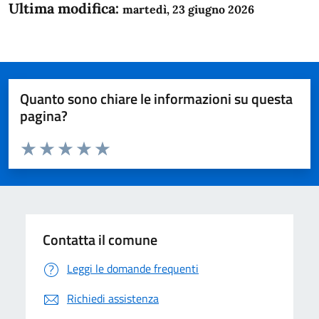
Ultima modifica:
martedì, 23 giugno 2026
Quanto sono chiare le informazioni su questa
pagina?
Valuta da 1 a 5 stelle la pagina
Domanda
Valuta 1 stelle su 5
Valuta 2 stelle su 5
Valuta 3 stelle su 5
Valuta 4 stelle su 5
Valuta 5 stelle su 5
Contatta il comune
Leggi le domande frequenti
Richiedi assistenza